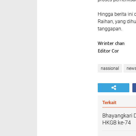
Hingga berita ini
Raihan, yang dih
tanggapan.
Wrinter chan
Editor Cor
nassional
new
Terkait
Bhayangkari D
HKGB ke-74