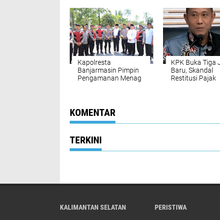
Personel Polres Tanah
Laut Jelang Nataru
Kapolresta
KPK Buka Tiga 
Banjarmasin Pimpin
Baru, Skandal
Pengamanan Menag
Restitusi Pajak
Banjarmasin Me
KOMENTAR
TERKINI
KALIMANTAN SELATAN
PERISTIWA