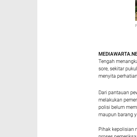
MEDIAWARTA.NET
Tengah menangka
sore, sekitar pu
menyita perhatia
Dari pantauan pew
melakukan pemeri
polisi belum mem
maupun barang ya
Pihak kepolisian 
proses pemeriksa