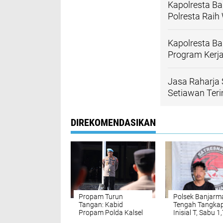
Kapolresta B
Polresta Rai
Kapolresta Ba
Program Kerj
Jasa Raharja 
Setiawan Ter
DIREKOMENDASIKAN
Propam Turun
Polsek Banjarm
Tangan: Kabid
Tengah Tangkap
Propam Polda Kalsel
Inisial T, Sabu 1
“Menyisir” Disiplin
Gram Disita