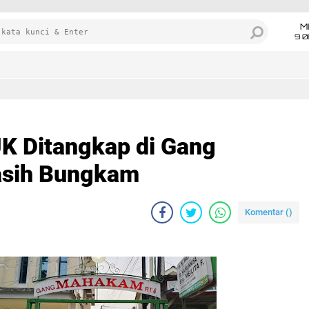
M
9 0
UK Ditangkap di Gang
asih Bungkam
Komentar (
)