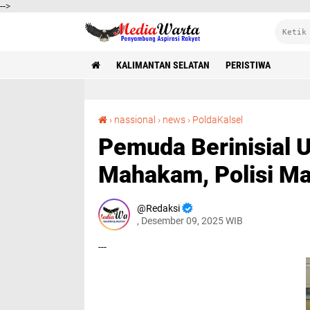
-->
KALIMANTAN SELATAN
PERISTIWA
Pemuda Berinisial UK Ditangkap di Gang Mahakam, Polisi Masih Bungkam
›
nassional
›
news
›
PoldaKalsel
Pemuda Berinisial 
Mahakam, Polisi M
Redaksi
, Desember 09, 2025 WIB
---