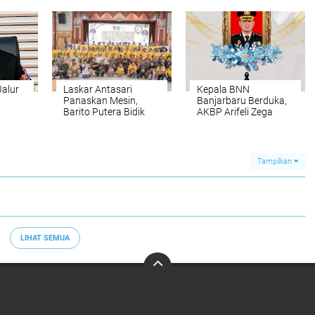
Balangan
Jalur
Laskar Antasari
Kepala BNN
Panaskan Mesin,
Banjarbaru Berduka,
Barito Putera Bidik
AKBP Arifeli Zega
lebar
Kejayaan 2012
Kepala BNN Gunung
Sitoli Berpulang
Tampilkan
LIHAT SEMUA