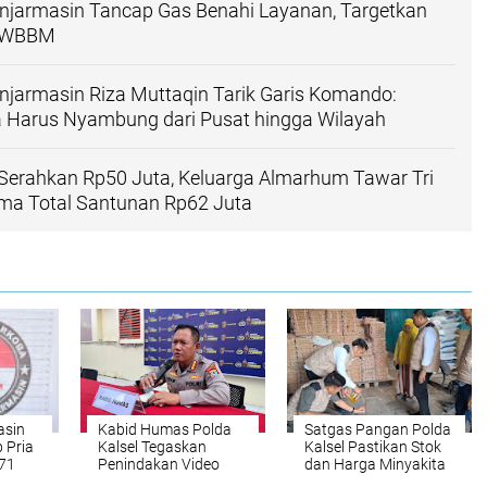
anjarmasin Tancap Gas Benahi Layanan, Targetkan
h WBBM
njarmasin Riza Muttaqin Tarik Garis Komando:
a Harus Nyambung dari Pusat hingga Wilayah
Serahkan Rp50 Juta, Keluarga Almarhum Tawar Tri
ima Total Santunan Rp62 Juta
asin
Kabid Humas Polda
Satgas Pangan Polda
 Pria
Kalsel Tegaskan
Kalsel Pastikan Stok
,71
Penindakan Video
dan Harga Minyakita
Asusila Viral di
Stabil Pasca Nataru