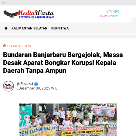
-->
KAMIS
6 08 2026
KALIMANTAN SELATAN
PERISTIWA
›
nasional
›
news
Bundaran Banjarbaru Bergejolak, Massa Desak Aparat Bongkar Korupsi Kepala Daerah Tanpa Ampun
Bundaran Banjarbaru Bergejolak, Massa
Desak Aparat Bongkar Korupsi Kepala
Daerah Tanpa Ampun
Redaksi
, Desember 09, 2025 WIB