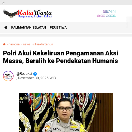
-->
SENIN
10 08 2026
KALIMANTAN SELATAN
PERISTIWA
›
nasional
›
news
›
rilisakhirtahun
Polri Akui Kekeliruan Pengamanan Aksi Massa, Beralih ke Pendekatan Humanis
Polri Akui Kekeliruan Pengamanan Aksi
Massa, Beralih ke Pendekatan Humanis
Redaksi
, Desember 30, 2025 WIB