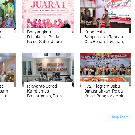
an
Bhayangkari
Kapolresta
a
Ditpolairud Polda
Banjarmasin Tancap
Kalsel Sabet Juara
Gas Benahi Layanan,
ta
Puding Kreatif HKGB
Targetkan Polresta
engan
ke-74
Raih WBBM
sel
Rikwanto Soroti
172 Kilogram Sabu
Asam-
Kamtibmas
Dimusnahkan, Polda
 Unit
Banjarmasin, Polisi
Kalsel Bongkar Jejak
Diminta Tak Lengah
Jaringan
Hadapi Gangguan
internasional
Tampilkan