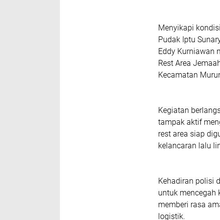
Menyikapi kondisi
Pudak Iptu Suna
Eddy Kurniawan me
Rest Area Jemaah
Kecamatan Murun
Kegiatan berlangs
tampak aktif meng
rest area siap d
kelancaran lalu li
Kehadiran polisi 
untuk mencegah k
memberi rasa ama
logistik.