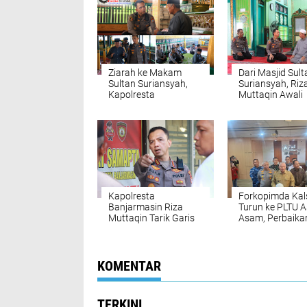
Ziarah ke Makam
Dari Masjid Sult
Sultan Suriansyah,
Suriansyah, Riz
Kapolresta
Muttaqin Awali
Banjarmasin
Nahkoda Polres
Menimba Teladan
Banjarmasin d
Raja Pertama Banjar
Doa
Kapolresta
Forkopimda Kal
Banjarmasin Riza
Turun ke PLTU 
Muttaqin Tarik Garis
Asam, Perbaikan
Komando: Program
3 Dikebut
Kerja Harus
Nyambung dari Pusat
hingga Wilayah
KOMENTAR
TERKINI