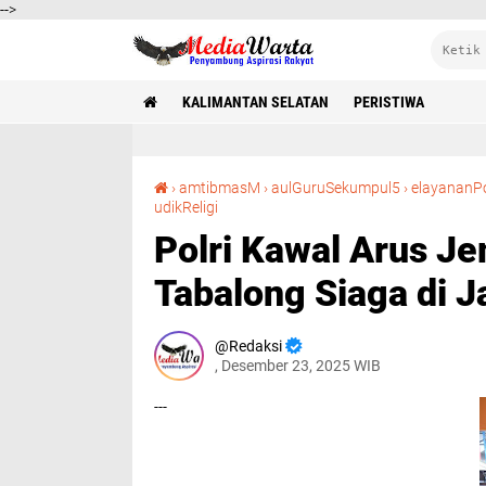
-->
KALIMANTAN SELATAN
PERISTIWA
›
amtibmasM
›
aulGuruSekumpul5
›
elayananPo
Polri Kawal Arus Jemaah 5 Rajab, Polres Tabalong Siaga di Jalur Perlintasan
udikReligi
Polri Kawal Arus Je
Tabalong Siaga di J
Redaksi
, Desember 23, 2025 WIB
---