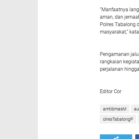
“Manfaatnya langs
aman, dan jemaah
Polres Tabalong d
masyarakat,” kata
Pengamanan jalur 
rangkaian kegiata
perjalanan hingga 
Editor Cor
amtibmasM
au
olresTabalongP