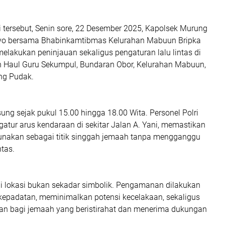
 tersebut, Senin sore, 22 Desember 2025, Kapolsek Murung
ryo bersama Bhabinkamtibmas Kelurahan Mabuun Bripka
lakukan peninjauan sekaligus pengaturan lalu lintas di
 Haul Guru Sekumpul, Bundaran Obor, Kelurahan Mabuun,
g Pudak.
ung sejak pukul 15.00 hingga 18.00 Wita. Personel Polri
atur arus kendaraan di sekitar Jalan A. Yani, memastikan
igunakan sebagai titik singgah jemaah tanpa mengganggu
ntas.
di lokasi bukan sekadar simbolik. Pengamanan dilakukan
epadatan, meminimalkan potensi kecelakaan, sekaligus
n bagi jemaah yang beristirahat dan menerima dukungan