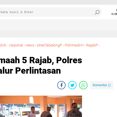
6 0
lriK
›
nasional
›
news
›
olresTabalongP
›
PolriHadirH
›
RajabP
›
maah 5 Rajab, Polres
alur Perlintasan
Komentar (
)