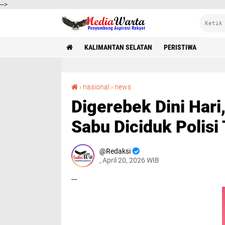
-->
KALIMANTAN SELATAN
PERISTIWA
Digerebek Dini Hari, Residivis Diduga Pengedar Sabu Diciduk Polisi Tabalong
›
nasional
›
news
Digerebek Dini Hari
Sabu Diciduk Polisi
Redaksi
, April 20, 2026 WIB
---