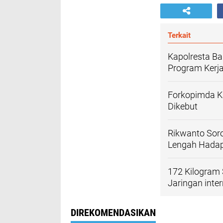
Terkait
Kapolresta Ba
Program Kerj
Forkopimda Ka
Dikebut
Rikwanto Soro
Lengah Hada
172 Kilogram 
Jaringan inte
DIREKOMENDASIKAN