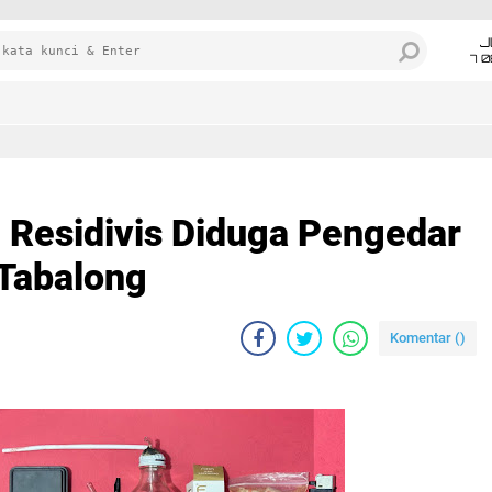
J
7 
, Residivis Diduga Pengedar
 Tabalong
Komentar (
)