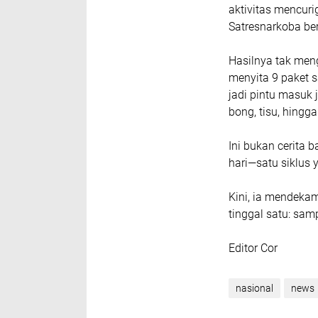
aktivitas mencuri
Satresnarkoba be
Hasilnya tak meng
menyita 9 paket 
jadi pintu masuk j
bong, tisu, hingg
Ini bukan cerita b
hari—satu siklus 
Kini, ia mendeka
tinggal satu: sam
Editor Cor
nasional
news