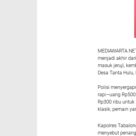
MEDIAWARTA.NET,T
menjadi akhir dari
masuk jeruji, ke
Desa Tanta Hulu,
Polisi menyergap
rapi—uang Rp500 r
Rp300 ribu untuk
klasik, pemain y
Kapolres Tabalon
menyebut penangk