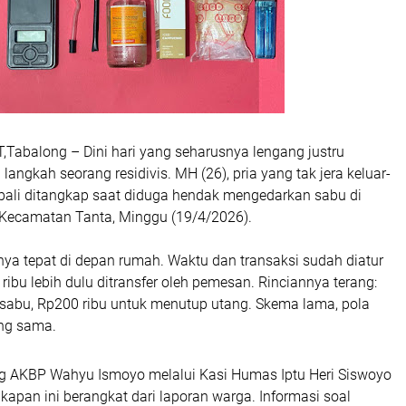
abalong – Dini hari yang seharusnya lengang justru
 langkah seorang residivis. MH (26), pria yang tak jera keluar-
mbali ditangkap saat diduga hendak mengedarkan sabu di
 Kecamatan Tanta, Minggu (19/4/2026).
nya tepat di depan rumah. Waktu dan transaksi sudah diatur
ibu lebih dulu ditransfer oleh pemesan. Rinciannya terang:
 sabu, Rp200 ribu untuk menutup utang. Skema lama, pola
ang sama.
g AKBP Wahyu Ismoyo melalui Kasi Humas Iptu Heri Siswoyo
apan ini berangkat dari laporan warga. Informasi soal