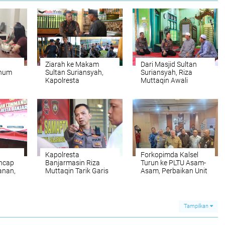
Ziarah ke Makam
Dari Masjid Sultan
rhum
Sultan Suriansyah,
Suriansyah, Riza
Kapolresta
Muttaqin Awali
 Juta
Banjarmasin
Nahkoda Polresta
Menimba Teladan
Banjarmasin dengan
Raja Pertama Banjar
Doa
Kapolresta
Forkopimda Kalsel
ncap
Banjarmasin Riza
Turun ke PLTU Asam-
anan,
Muttaqin Tarik Garis
Asam, Perbaikan Unit
sta
Komando: Program
3 Dikebut
Kerja Harus
Nyambung dari Pusat
hingga Wilayah
Tampilkan