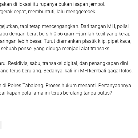
gakan di lokasi itu rupanya bukan isapan jempol.
rgerak cepat, membuntuti, lalu menggerebek.
ejutkan, tapi tetap mencengangkan. Dari tangan MH, polisi
sabu dengan berat bersih 0,56 gram—jumlah kecil yang kerap
aringan lebih besar. Turut diamankan plastik klip, pipet kaca,
a sebuah ponsel yang diduga menjadi alat transaksi.
aru. Residivis, sabu, transaksi digital, dan penangkapan dini
yang terus berulang. Bedanya, kali ini MH kembali gagal lolos.
m di Polres Tabalong. Proses hukum menanti. Pertanyaannya
pai kapan pola lama ini terus berulang tanpa putus?