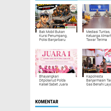
Bak Mobil Bukan
Mediasi Tuntas,
Kursi Penumpang,
Keluarga Alma
Polisi Banjarbaru:
Tawar Terima
Jangan Pertaruhkan
Santunan Rp16
Nyawa di Jalan
Bhayangkari
Kapolresta
Ditpolairud Polda
Banjarmasin Ta
Kalsel Sabet Juara
Gas Benahi Lay
Puding Kreatif HKGB
Targetkan Polre
ke-74
Raih WBBM
KOMENTAR