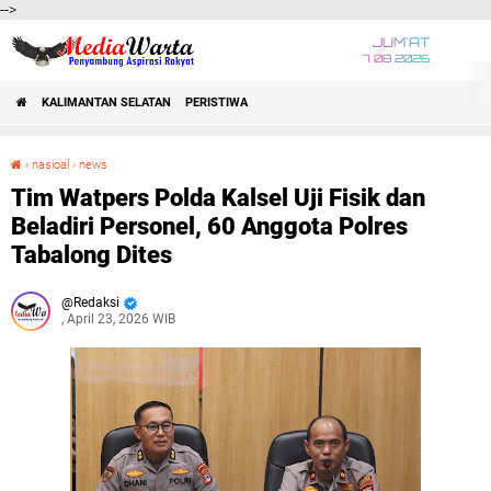
-->
JUM'AT
7 08 2026
KALIMANTAN SELATAN
PERISTIWA
›
nasioal
›
news
Tim Watpers Polda Kalsel Uji Fisik dan Beladiri Personel, 60 Anggota Polres Tabalong Dites
Tim Watpers Polda Kalsel Uji Fisik dan
Beladiri Personel, 60 Anggota Polres
Tabalong Dites
Redaksi
, April 23, 2026 WIB