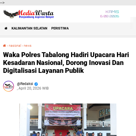
-->
KAMIS
6 08 2026
KALIMANTAN SELATAN
PERISTIWA
›
nasional
›
news
Waka Polres Tabalong Hadiri Upacara Hari Kesadaran Nasional, Dorong Inovasi Dan Digitalisasi Layanan Publik
Waka Polres Tabalong Hadiri Upacara Hari
Kesadaran Nasional, Dorong Inovasi Dan
Digitalisasi Layanan Publik
Redaksi
, April 20, 2026 WIB