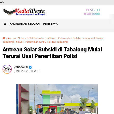
-->
MINGGU
9 08 2026
KALIMANTAN SELATAN
PERISTIWA
›
Antrean Solar
›
BBM Subsidi
›
Bio Solar
›
Kalimantan Selatan
›
nasional Polres
Tabalong
›
news
›
Penertiban SPBU
›
SPBU Tabalong
Antrean Solar Subsidi di Tabalong Mulai Terurai Usai Penertiban Polisi
Antrean Solar Subsidi di Tabalong Mulai
Terurai Usai Penertiban Polisi
Redaksi
, Mei 23, 2026 WIB