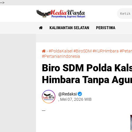
-->
KALIMANTAN SELATAN
PERISTIWA
›
#PoldaKalsel #BiroSDM #KURHimbara #Petan
Biro SDM Polda Kalsel Sosialisasikan KUR Himbara Tanpa Agunan untuk Petani Jagung
#PertanianIndonesia
Biro SDM Polda Kals
Himbara Tanpa Agu
Redaksi
, Mei 07, 2026 WIB
---