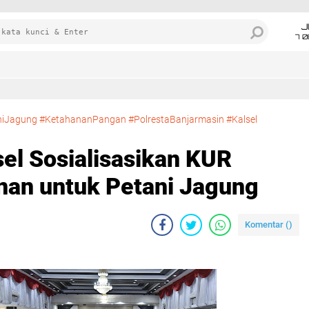
J
7 
iJagung #KetahananPangan #PolrestaBanjarmasin #Kalsel
el Sosialisasikan KUR
nan untuk Petani Jagung
Komentar (
)