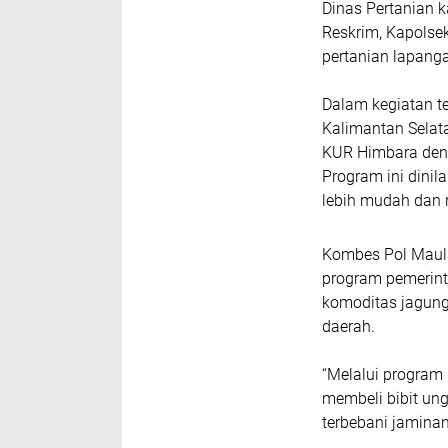
Dinas Pertanian 
Reskrim, Kapolsek
pertanian lapang
Dalam kegiatan te
Kalimantan Sela
KUR Himbara den
Program ini dini
lebih mudah dan 
Kombes Pol Maul
program pemerint
komoditas jagung
daerah.
“Melalui program
membeli bibit un
terbebani jaminan