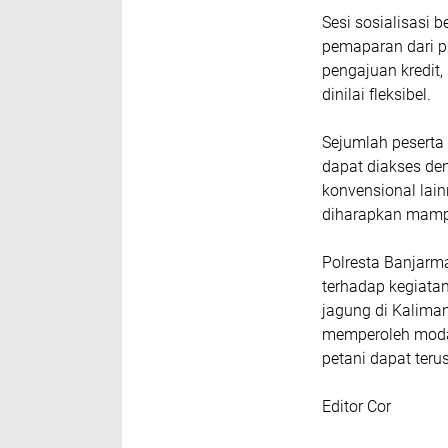
Sesi sosialisasi 
pemaparan dari p
pengajuan kredit,
dinilai fleksibel.
Sejumlah pesert
dapat diakses de
konvensional lain
diharapkan mamp
Polresta Banjarm
terhadap kegiatan 
jagung di Kaliman
memperoleh modal
petani dapat teru
Editor Cor