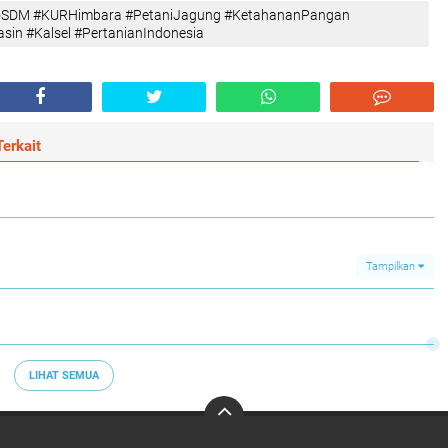
iroSDM #KURHimbara #PetaniJagung #KetahananPangan
sin #Kalsel #PertanianIndonesia
erkait
Tampilkan
LIHAT SEMUA