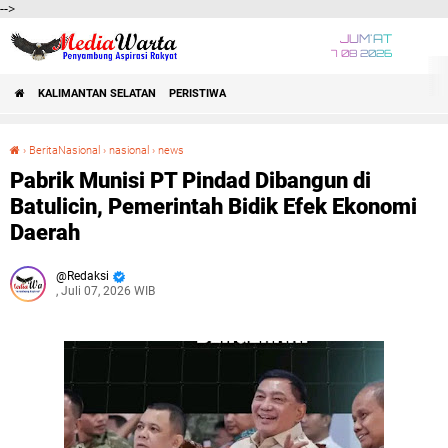
-->
JUM'AT
7 08 2026
KALIMANTAN SELATAN
PERISTIWA
›
BeritaNasional
›
nasional
›
news
Pabrik Munisi PT Pindad Dibangun di Batulicin, Pemerintah Bidik Efek Ekonomi Daerah
Pabrik Munisi PT Pindad Dibangun di
Batulicin, Pemerintah Bidik Efek Ekonomi
Daerah
Redaksi
, Juli 07, 2026 WIB