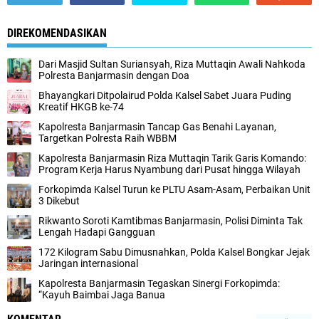
DIREKOMENDASIKAN
Dari Masjid Sultan Suriansyah, Riza Muttaqin Awali Nahkoda
Polresta Banjarmasin dengan Doa
Bhayangkari Ditpolairud Polda Kalsel Sabet Juara Puding
Kreatif HKGB ke-74
Kapolresta Banjarmasin Tancap Gas Benahi Layanan,
Targetkan Polresta Raih WBBM
Kapolresta Banjarmasin Riza Muttaqin Tarik Garis Komando:
Program Kerja Harus Nyambung dari Pusat hingga Wilayah
Forkopimda Kalsel Turun ke PLTU Asam-Asam, Perbaikan Unit
3 Dikebut
Rikwanto Soroti Kamtibmas Banjarmasin, Polisi Diminta Tak
Lengah Hadapi Gangguan
172 Kilogram Sabu Dimusnahkan, Polda Kalsel Bongkar Jejak
Jaringan internasional
Kapolresta Banjarmasin Tegaskan Sinergi Forkopimda:
“Kayuh Baimbai Jaga Banua