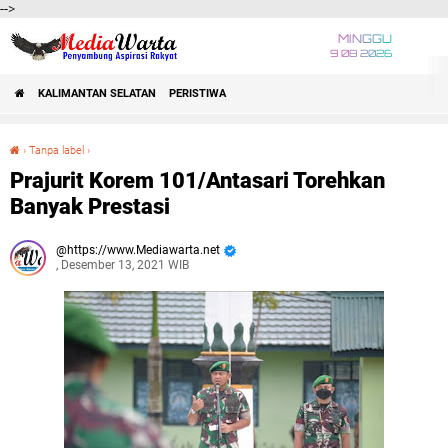
-->
MINGGU
9 08 2026
KALIMANTAN SELATAN
PERISTIWA
›
Tanpa label
›
Prajurit Korem 101/Antasari Torehkan Banyak Prestasi
Prajurit Korem 101/Antasari Torehkan
Banyak Prestasi
https://www.Mediawarta.net
, Desember 13, 2021 WIB