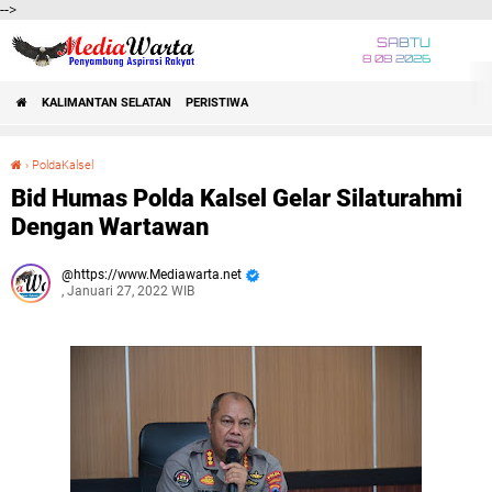
-->
SABTU
8 08 2026
KALIMANTAN SELATAN
PERISTIWA
›
PoldaKalsel
Bid Humas Polda Kalsel Gelar Silaturahmi Dengan Wartawan
Bid Humas Polda Kalsel Gelar Silaturahmi
Dengan Wartawan
https://www.Mediawarta.net
, Januari 27, 2022 WIB