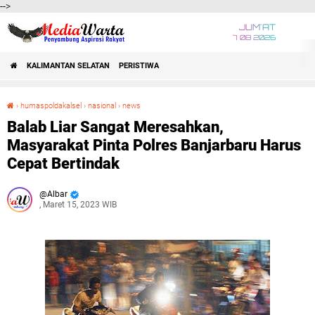
-->
JUM'AT
7 08 2026
KALIMANTAN SELATAN
PERISTIWA
›
humaspoldakalsel
›
nasional
›
news
Balab Liar Sangat Meresahkan, Masyarakat Pinta Polres Banjarbaru Harus Cepat Bertindak
Balab Liar Sangat Meresahkan,
Masyarakat Pinta Polres Banjarbaru Harus
Cepat Bertindak
Albar
, Maret 15, 2023 WIB