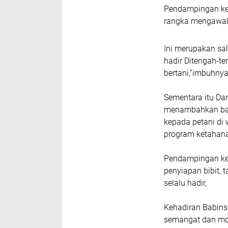
Pendampingan kep
rangka mengawal
Ini merupakan sa
hadir Ditengah-t
bertani,”imbuhny
Sementara itu Dan
menambahkan bah
kepada petani d
program ketahana
Pendampingan kep
penyiapan bibit,
selalu hadir,
Kehadiran Babins
semangat dan mo