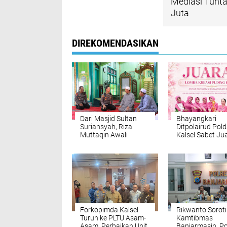
Mediasi Tunt
Juta
DIREKOMENDASIKAN
Dari Masjid Sultan
Bhayangkari
Suriansyah, Riza
Ditpolairud Pol
Muttaqin Awali
Kalsel Sabet Ju
Nahkoda Polresta
Puding Kreatif
Banjarmasin dengan
ke-74
Doa
Forkopimda Kalsel
Rikwanto Soroti
Turun ke PLTU Asam-
Kamtibmas
Asam, Perbaikan Unit
Banjarmasin, Pol