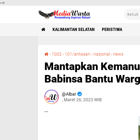
-->
KALIMANTAN SELATAN
PERISTIWA
Mantapkan Kemanunggalan TNI-Rakyat, Babinsa Bantu Warga Binaan Tanam Padi
›
1002
›
101/antasari
›
nasional
›
news
Mantapkan Kemanun
Babinsa Bantu Warg
Albar
, Maret 26, 2023 WIB
---