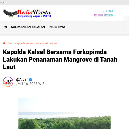
-->
SENIN
10 08 2026
KALIMANTAN SELATAN
PERISTIWA
›
humaspoldakalsel
›
nasional
›
news
Kapolda Kalsel Bersama Forkopimda Lakukan Penanaman Mangrove di Tanah Laut
Kapolda Kalsel Bersama Forkopimda
Lakukan Penanaman Mangrove di Tanah
Laut
Albar
, Mei 16, 2023 WIB