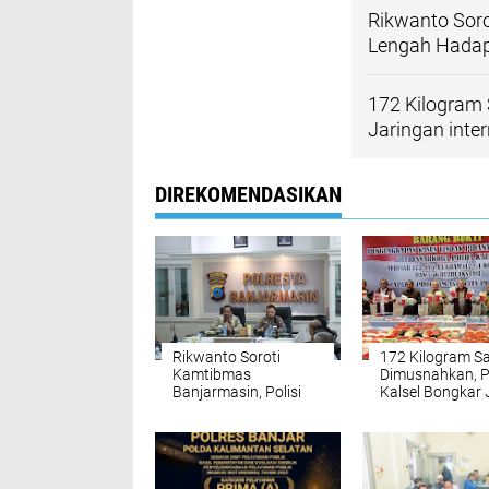
Rikwanto Soro
Lengah Hada
172 Kilogram 
Jaringan inte
DIREKOMENDASIKAN
Rikwanto Soroti
172 Kilogram S
Kamtibmas
Dimusnahkan, P
Banjarmasin, Polisi
Kalsel Bongkar 
Diminta Tak Lengah
Jaringan
Hadapi Gangguan
internasional