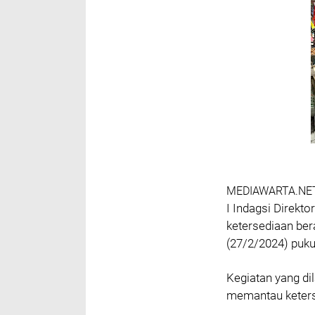
MEDIAWARTA.NE
I Indagsi Direk
ketersediaan ber
(27/2/2024) puku
Kegiatan yang di
memantau keters