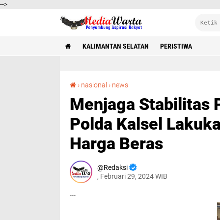
-->
KALIMANTAN SELATAN
PERISTIWA
Menjaga Stabilitas Pasar Jelang Ramadhan, Polda Kalsel Lakukan Pengecekan Stok dan Harga Beras
›
nasional
›
news
Menjaga Stabilitas
Polda Kalsel Lakuk
Harga Beras
Redaksi
, Februari 29, 2024 WIB
---