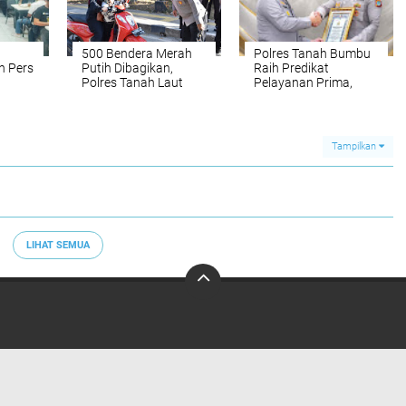
500 Bendera Merah
Polres Tanah Bumbu
n Pers
Putih Dibagikan,
Raih Predikat
Polres Tanah Laut
Pelayanan Prima,
Pacu Semangat
Kinerja Publik
Kemerdekaan
Diganjar Kapolri
Tampilkan
LIHAT SEMUA
Redaksi
Pedoman Media Siber
Tentang Kami
Info Iklan