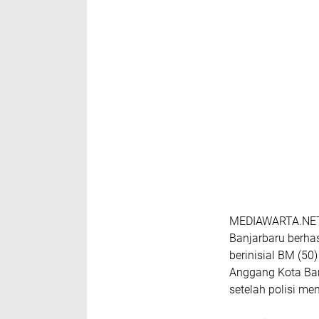
MEDIAWARTA.NET, 
Banjarbaru berha
berinisial BM (50
Anggang Kota Ban
setelah polisi m