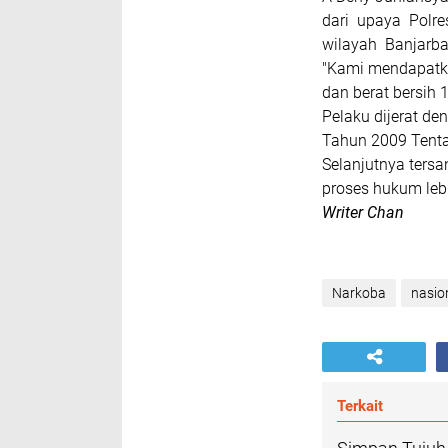
dari upaya Polr
wilayah Banjarba
"Kami mendapatka
dan berat bersih 
Pelaku dijerat de
Tahun 2009 Tenta
Selanjutnya ters
proses hukum lebi
Writer Chan
Narkoba
nasio
Terkait