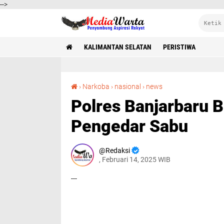
-->
KALIMANTAN SELATAN
PERISTIWA
Polres Banjarbaru Berhasil Bongkar Jaringan Pengedar Sabu
›
Narkoba
›
nasional
›
news
Polres Banjarbaru B
Pengedar Sabu
Redaksi
, Februari 14, 2025 WIB
---