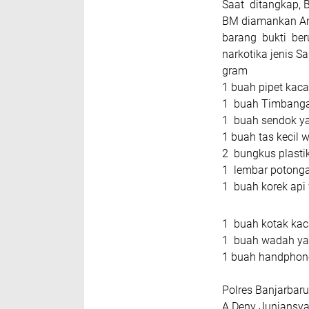
Saat ditangkap, 
BM diamankan A
barang bukti beru
narkotika jenis S
gram
1 buah pipet kaca
1 buah Timbangan
1 buah sendok yan
1 buah tas kecil
2 bungkus plastik
1 lembar potonga
1 buah korek api
1 buah kotak kac
1 buah wadah yan
1 buah handphon
Polres Banjarbar
A Deny Juniansy