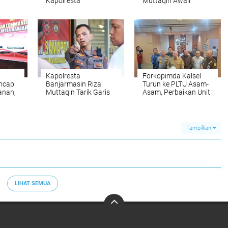
Kapolresta
Muttaqin Awali
 Juta
Banjarmasin
Nahkoda Polresta
Menimba Teladan
Banjarmasin dengan
Raja Pertama Banjar
Doa
Kapolresta
Forkopimda Kalsel
ncap
Banjarmasin Riza
Turun ke PLTU Asam-
anan,
Muttaqin Tarik Garis
Asam, Perbaikan Unit
sta
Komando: Program
3 Dikebut
Kerja Harus
Nyambung dari Pusat
hingga Wilayah
Tampilkan
LIHAT SEMUA