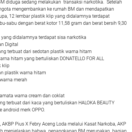
BM diduga sedang melakukan transaksi narkotika. Setelah
ngota mengembankan ke rumah BM dan mendapatkan
pa, 12 lembar plastik klip yang didalamnya terdapat
abu-sabu dengan berat kotor 11,58 gram dan berat bersih 9,30
 yang didalamnya terdapat sisa narkotika
 Digital
g terbuat dari sedotan plastik warna hitam
 warna hitam yang bertuliskan DONATELLO FOR ALL
 klip
n plastik warna hitam
 warna merah
amata warna cream dan coklat
g terbuat dari kaca yang bertuliskan HALOKA BEAUTY
e android merk OPPO.
u, AKBP Pius X Febry Aceng Loda melalui Kasat Narkoba, AKP
ah menjelaskan bahwa penangkapan BM merupakan bagian