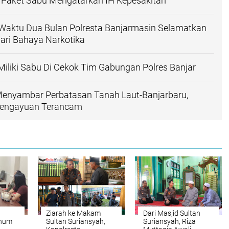
 Paket Sabu Mengatarkan IH Kepesakitan
Waktu Dua Bulan Polresta Banjarmasin Selamatkan
ari Bahaya Narkotika
liki Sabu Di Cekok Tim Gabungan Polres Banjar
 Menyambar Perbatasan Tanah Laut-Banjarbaru,
engayuan Terancam
Ziarah ke Makam
Dari Masjid Sultan
rhum
Sultan Suriansyah,
Suriansyah, Riza