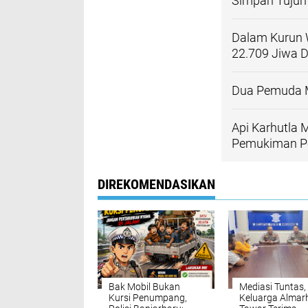
Simpan Tujuh
Dalam Kurun 
22.709 Jiwa D
Dua Pemuda Mi
Api Karhutla
Pemukiman P
DIREKOMENDASIKAN
Bak Mobil Bukan
Mediasi Tuntas,
Kursi Penumpang,
Keluarga Alma