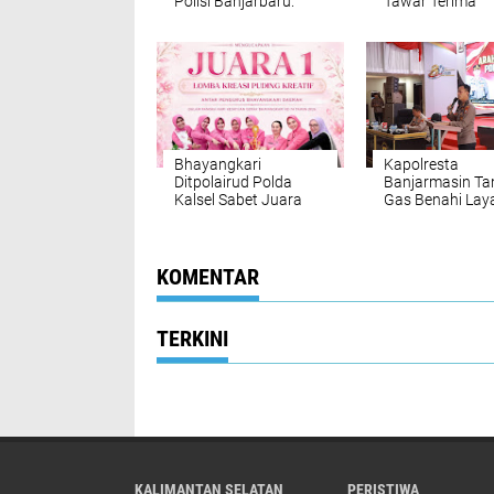
Polisi Banjarbaru:
Tawar Terima
Jangan Pertaruhkan
Santunan Rp16
Nyawa di Jalan
Bhayangkari
Kapolresta
Ditpolairud Polda
Banjarmasin Ta
Kalsel Sabet Juara
Gas Benahi Lay
Puding Kreatif HKGB
Targetkan Polre
ke-74
Raih WBBM
KOMENTAR
TERKINI
KALIMANTAN SELATAN
PERISTIWA