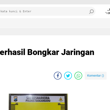
J
7 
erhasil Bongkar Jaringan
Komentar (
)