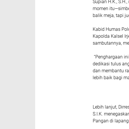
Supian H.K., S.H.
momen itu—simbol
balik meja, tapi 
Kabid Humas Pold
Kapolda Kalsel Ir
sambutannya, meny
“Penghargaan ini
dedikasi tulus an
dan membantu raky
lebih baik bagi m
Lebih lanjut, Dir
S.I.K. menegaskan
Pangan di lapang