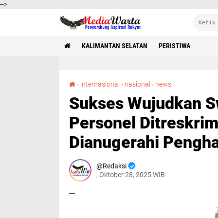
-->
KALIMANTAN SELATAN
PERISTIWA
Sukses Wujudkan Swasembada Pangan, 32 Personel Ditreskrimsus Polda Kalsel Dianugerahi Penghargaan Gubernur Kalsel
›
internasional
›
nasional
›
news
Sukses Wujudkan S
Personel Ditreskrim
Dianugerahi Pengha
Redaksi
, Oktober 28, 2025 WIB
---