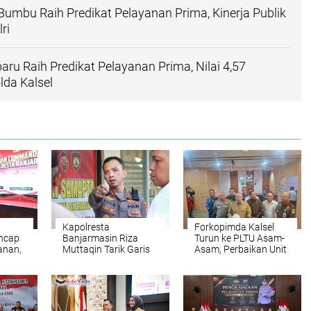
Bumbu Raih Predikat Pelayanan Prima, Kinerja Publik
ri
aru Raih Predikat Pelayanan Prima, Nilai 4,57
olda Kalsel
Kapolresta
Forkopimda Kalsel
ncap
Banjarmasin Riza
Turun ke PLTU Asam-
anan,
Muttaqin Tarik Garis
Asam, Perbaikan Unit
sta
Komando: Program
3 Dikebut
Kerja Harus
Nyambung dari Pusat
hingga Wilayah