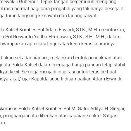
, mewakili Gubernur. Tepuk tangan bergemuruh mengiringi
 rasa hormat bagi para pengabdi yang tak hanya bekerja di
juga turun langsung ke sawah dan ladang rakyat.
a Kalsel Kombes Pol Adam Erwindi, S.I.K., M.H. menuturkan,
jen Pol Rosyanto Yudha Hermawan, S.I.K., S.H., M.H., dalam
ampaikan apresiasi tinggi atas kerja keras jajarannya.
 bukan sekadar piagam, melainkan bentuk pengakuan atas
ggota Polda Kalsel dalam menjaga harga pangan tetap stabil
at kecil. Semoga menjadi inspirasi untuk terus berbuat
asyarakat,” ujar Kapolda seperti disampaikan Adam Erwindi.
reskrimsus Polda Kalsel Kombes Pol M. Gafur Aditya H. Siregar,
, penghargaan itu diberikan atas capaian konkret Satgas
an.