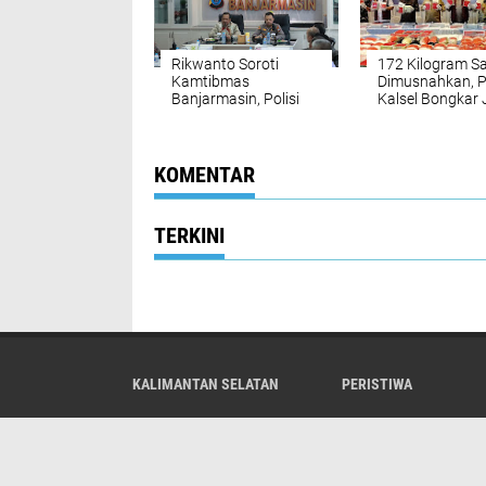
Rikwanto Soroti
172 Kilogram S
Kamtibmas
Dimusnahkan, P
Banjarmasin, Polisi
Kalsel Bongkar 
Diminta Tak Lengah
Jaringan
Hadapi Gangguan
internasional
KOMENTAR
TERKINI
KALIMANTAN SELATAN
PERISTIWA