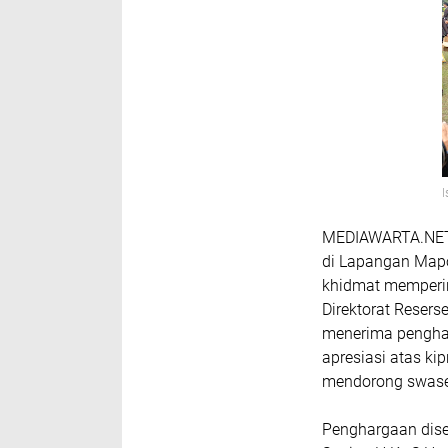
MEDIAWARTA.NET
di Lapangan Mapo
khidmat memperin
Direktorat Resers
menerima penghar
apresiasi atas k
mendorong swase
Penghargaan diser