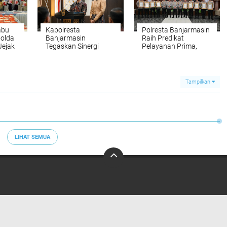
abu
Kapolresta
Polresta Banjarmasin
olda
Banjarmasin
Raih Predikat
Jejak
Tegaskan Sinergi
Pelayanan Prima,
Forkopimda: “Kayuh
Kapolri Apresiasi
Baimbai Jaga Banua
Kinerja Polisi
Tampilkan
LIHAT SEMUA
Redaksi
Pedoman Media Siber
Tentang Kami
Info Iklan