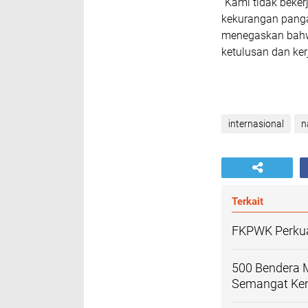
“Kami tidak beker
kekurangan panga
menegaskan bahwa 
ketulusan dan ker
internasional
n
Terkait
FKPWK Perkuat
500 Bendera M
Semangat Ke