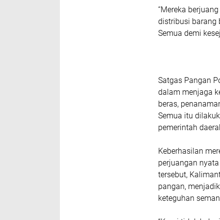
“Mereka berjuang
distribusi baran
Semua demi keseja
Satgas Pangan Po
dalam menjaga k
beras, penanaman
Semua itu dilaku
pemerintah daera
Keberhasilan mer
perjuangan nyata
tersebut, Kalima
pangan, menjadika
keteguhan semang