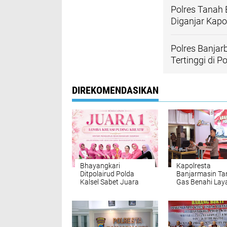
Polres Tanah 
Diganjar Kapol
Polres Banjarb
Tertinggi di P
DIREKOMENDASIKAN
Bhayangkari
Kapolresta
Ditpolairud Polda
Banjarmasin Ta
Kalsel Sabet Juara
Gas Benahi Lay
Puding Kreatif HKGB
Targetkan Polre
ke-74
Raih WBBM