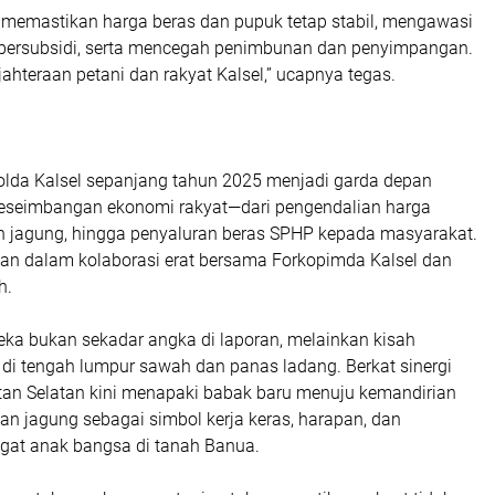
 memastikan harga beras dan pupuk tetap stabil, mengawasi
g bersubsidi, serta mencegah penimbunan dan penyimpangan.
hteraan petani dan rakyat Kalsel,” ucapnya tegas.
lda Kalsel sepanjang tahun 2025 menjadi garda depan
eseimbangan ekonomi rakyat—dari pengendalian harga
 jagung, hingga penyaluran beras SPHP kepada masyarakat.
kan dalam kolaborasi erat bersama Forkopimda Kalsel dan
h.
eka bukan sekadar angka di laporan, melainkan kisah
 di tengah lumpur sawah dan panas ladang. Berkat sinergi
ntan Selatan kini menapaki babak baru menuju kemandirian
n jagung sebagai simbol kerja keras, harapan, dan
at anak bangsa di tanah Banua.