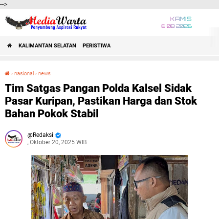
-->
KAMIS
6 08 2026
KALIMANTAN SELATAN
PERISTIWA
›
nasional
›
news
Tim Satgas Pangan Polda Kalsel Sidak Pasar Kuripan, Pastikan Harga dan Stok Bahan Pokok Stabil
Tim Satgas Pangan Polda Kalsel Sidak
Pasar Kuripan, Pastikan Harga dan Stok
Bahan Pokok Stabil
Redaksi
, Oktober 20, 2025 WIB