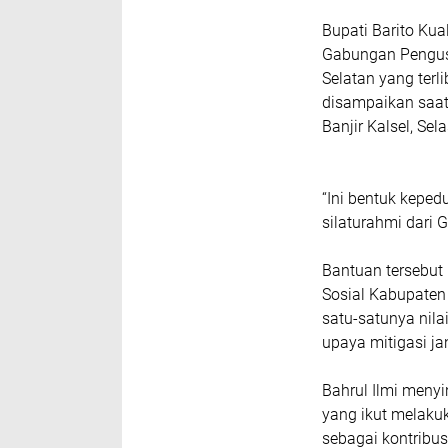
Bupati Barito Kua
Gabungan Pengus
Selatan yang terl
disampaikan saa
Banjir Kalsel, Se
“Ini bentuk keped
silaturahmi dari G
Bantuan tersebut
Sosial Kabupaten 
satu-satunya nila
upaya mitigasi j
Bahrul Ilmi meny
yang ikut melakuk
sebagai kontribus