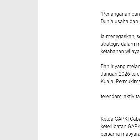
“Penanganan banj
Dunia usaha dan 
Ia menegaskan, s
strategis dalam 
ketahanan wilaya
Banjir yang mela
Januari 2026 ter
Kuala. Permuki
terendam, aktivit
Ketua GAPKI Caba
keterlibatan GAP
bersama masyarak