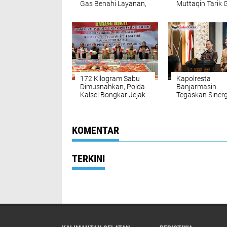
Gas Benahi Layanan,
Muttaqin Tarik 
Targetkan Polresta
Komando: Prog
Raih WBBM
Kerja Harus
Nyambung dari
hingga Wilayah
172 Kilogram Sabu
Kapolresta
Dimusnahkan, Polda
Banjarmasin
Kalsel Bongkar Jejak
Tegaskan Sinerg
Jaringan
Forkopimda: “K
internasional
Baimbai Jaga 
KOMENTAR
TERKINI