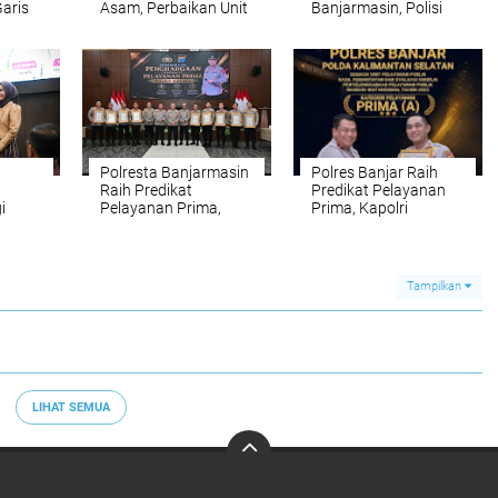
Garis
Asam, Perbaikan Unit
Banjarmasin, Polisi
ram
3 Dikebut
Diminta Tak Lengah
Hadapi Gangguan
 Pusat
Polresta Banjarmasin
Polres Banjar Raih
Raih Predikat
Predikat Pelayanan
i
Pelayanan Prima,
Prima, Kapolri
ayuh
Kapolri Apresiasi
Apresiasi Kinerja
Banua
Kinerja Polisi
Layanan Publik
Tampilkan
LIHAT SEMUA