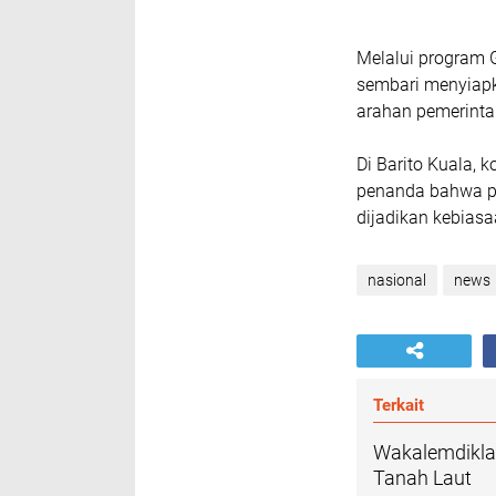
Melalui program G
sembari menyiapk
arahan pemerinta
Di Barito Kuala, k
penanda bahwa pe
dijadikan kebiasa
nasional
news
Terkait
Wakalemdiklat
Tanah Laut