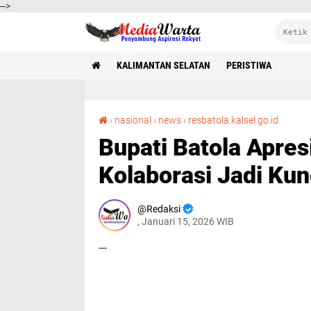
-->
KALIMANTAN SELATAN
PERISTIWA
Bupati Batola Apresiasi GAPKI Kalsel: Kolaborasi Jadi Kunci Pemulihan Banjir
›
nasional
›
news
›
resbatola.kalsel.go.id
Bupati Batola Apres
Kolaborasi Jadi Kun
Redaksi
, Januari 15, 2026 WIB
---