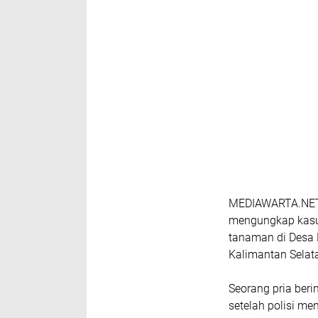
MEDIAWARTA.NET,
mengungkap kasu
tanaman di Desa
Kalimantan Selata
Seorang pria beri
setelah polisi me