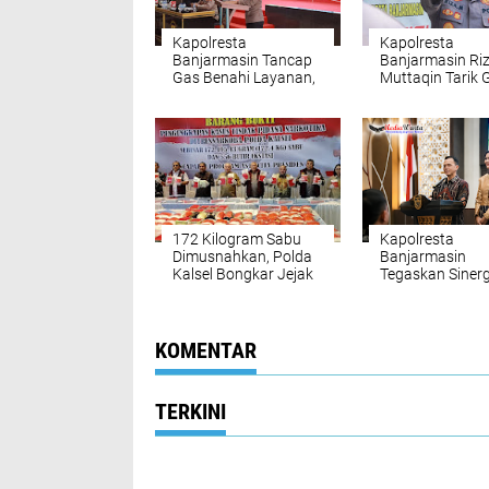
Kapolresta
Kapolresta
Banjarmasin Tancap
Banjarmasin Ri
Gas Benahi Layanan,
Muttaqin Tarik 
Targetkan Polresta
Komando: Prog
Raih WBBM
Kerja Harus
Nyambung dari
hingga Wilayah
172 Kilogram Sabu
Kapolresta
Dimusnahkan, Polda
Banjarmasin
Kalsel Bongkar Jejak
Tegaskan Sinerg
Jaringan
Forkopimda: “K
internasional
Baimbai Jaga 
KOMENTAR
TERKINI