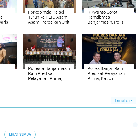
Forkopimda Kalsel
Rikwanto Soroti
za
Turun ke PLTU Asam-
Kamtibmas
Garis
Asam, Perbaikan Unit
Banjarmasin, Polisi
ram
3 Dikebut
Diminta Tak Lengah
Hadapi Gangguan
 Pusat
Polresta Banjarmasin
Polres Banjar Raih
Raih Predikat
Predikat Pelayanan
i
Pelayanan Prima,
Prima, Kapolri
ayuh
Kapolri Apresiasi
Apresiasi Kinerja
Banua
Kinerja Polisi
Layanan Publik
Tampilkan
LIHAT SEMUA