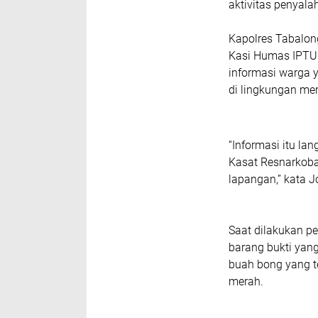
aktivitas penyala
Kapolres Tabalong
Kasi Humas IPTU 
informasi warga 
di lingkungan me
“Informasi itu la
Kasat Resnarkoba
lapangan,” kata J
Saat dilakukan p
barang bukti yan
buah bong yang te
merah.