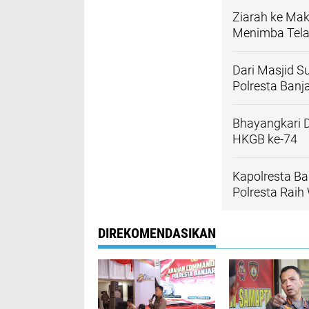
Ziarah ke Mak
Menimba Tela
Dari Masjid S
Polresta Ban
Bhayangkari D
HKGB ke-74
Kapolresta B
Polresta Rai
DIREKOMENDASIKAN