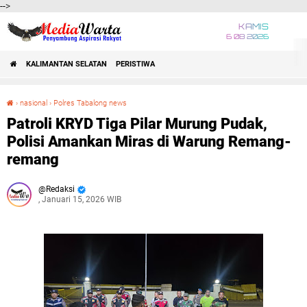
-->
KAMIS
6 08 2026
KALIMANTAN SELATAN
PERISTIWA
›
nasional
›
Polres Tabalong news
Patroli KRYD Tiga Pilar Murung Pudak, Polisi Amankan Miras di Warung Remang-remang
Patroli KRYD Tiga Pilar Murung Pudak,
Polisi Amankan Miras di Warung Remang-
remang
Redaksi
, Januari 15, 2026 WIB