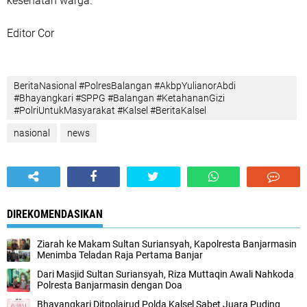
kesehatan warga.
Editor Cor
BeritaNasional #PolresBalangan #AkbpYulianorAbdi
#Bhayangkari #SPPG #Balangan #KetahananGizi
#PolriUntukMasyarakat #Kalsel #BeritaKalsel
nasional
news
DIREKOMENDASIKAN
Ziarah ke Makam Sultan Suriansyah, Kapolresta Banjarmasin
Menimba Teladan Raja Pertama Banjar
Dari Masjid Sultan Suriansyah, Riza Muttaqin Awali Nahkoda
Polresta Banjarmasin dengan Doa
Bhayangkari Ditpolairud Polda Kalsel Sabet Juara Puding