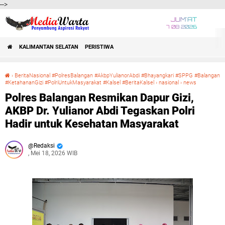
-->
JUM'AT
7 08 2026
KALIMANTAN SELATAN
PERISTIWA
›
BeritaNasional #PolresBalangan #AkbpYulianorAbdi #Bhayangkari #SPPG #Balangan
#KetahananGizi #PolriUntukMasyarakat #Kalsel #BeritaKalsel
›
nasional
›
news
Polres Balangan Resmikan Dapur Gizi, AKBP Dr. Yulianor Abdi Tegaskan Polri Hadir untuk Kesehatan Masyarakat
Polres Balangan Resmikan Dapur Gizi,
AKBP Dr. Yulianor Abdi Tegaskan Polri
Hadir untuk Kesehatan Masyarakat
Redaksi
, Mei 18, 2026 WIB