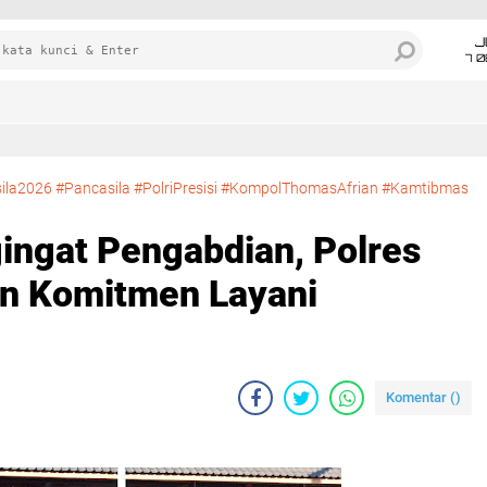
J
7 
sila2026 #Pancasila #PolriPresisi #KompolThomasAfrian #Kamtibmas
bdian, Polres Tanah Laut Tegaskan Komitmen Layani Masyarakat
gingat Pengabdian, Polres
an Komitmen Layani
Komentar (
)