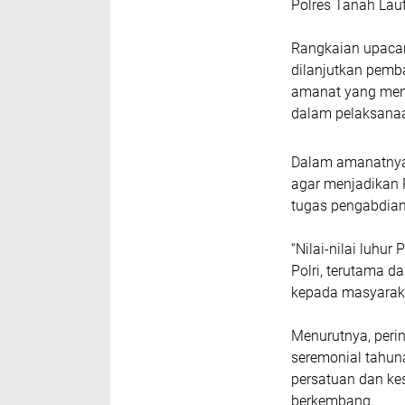
Polres Tanah Laut
Rangkaian upacar
dilanjutkan pemb
amanat yang mene
dalam pelaksanaa
Dalam amanatnya
agar menjadikan
tugas pengabdian
“Nilai-nilai luhu
Polri, terutama 
kepada masyaraka
Menurutnya, peri
seremonial tahu
persatuan dan ke
berkembang.