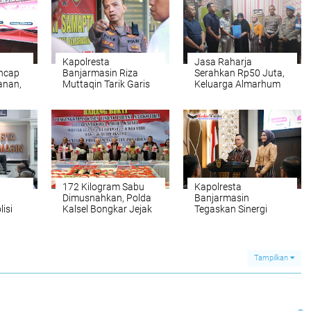
Kapolresta
Jasa Raharja
ncap
Banjarmasin Riza
Serahkan Rp50 Juta,
anan,
Muttaqin Tarik Garis
Keluarga Almarhum
sta
Komando: Program
Tawar Tri Setiawan
Kerja Harus
Terima Total
Nyambung dari Pusat
Santunan Rp62 Juta
hingga Wilayah
172 Kilogram Sabu
Kapolresta
Dimusnahkan, Polda
Banjarmasin
isi
Kalsel Bongkar Jejak
Tegaskan Sinergi
ngah
Jaringan
Forkopimda: “Kayuh
an
internasional
Baimbai Jaga Banua
Tampilkan