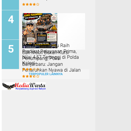
Polres Banjarbaru Raih
Predikat Pelayanan Prima,
Bak Mobil Bukan Kursi
Nilai 4,57 Tertinggi di Polda
Penumpang, Polisi
Kalsel
Banjarbaru: Jangan
Pertaruhkan Nyawa di Jalan
TERPOPULER LAINNYA