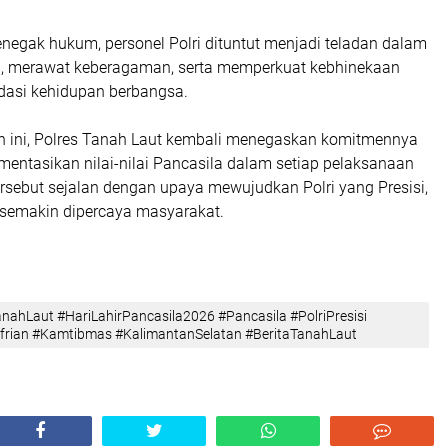
negak hukum, personel Polri dituntut menjadi teladan dalam
i, merawat keberagaman, serta memperkuat kebhinekaan
dasi kehidupan berbangsa.
an ini, Polres Tanah Laut kembali menegaskan komitmennya
entasikan nilai-nilai Pancasila dalam setiap pelaksanaan
rsebut sejalan dengan upaya mewujudkan Polri yang Presisi,
a semakin dipercaya masyarakat.
anahLaut #HariLahirPancasila2026 #Pancasila #PolriPresisi
ian #Kamtibmas #KalimantanSelatan #BeritaTanahLaut