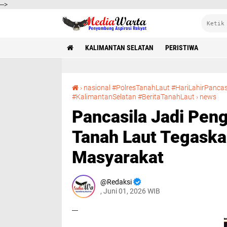
-->
KALIMANTAN SELATAN
PERISTIWA
›
nasional #PolresTanahLaut #HariLahirPanca
Pancasila Jadi Pengingat Penga
#KalimantanSelatan #BeritaTanahLaut
›
news
Pancasila Jadi Pen
Tanah Laut Tegask
Masyarakat
Redaksi
, Juni 01, 2026 WIB
---