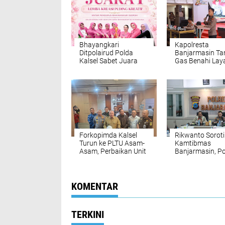
Bhayangkari
Kapolresta
Ditpolairud Polda
Banjarmasin Ta
Kalsel Sabet Juara
Gas Benahi Lay
Puding Kreatif HKGB
Targetkan Polre
ke-74
Raih WBBM
Forkopimda Kalsel
Rikwanto Soroti
Turun ke PLTU Asam-
Kamtibmas
Asam, Perbaikan Unit
Banjarmasin, Pol
3 Dikebut
Diminta Tak Le
Hadapi Ganggu
KOMENTAR
TERKINI