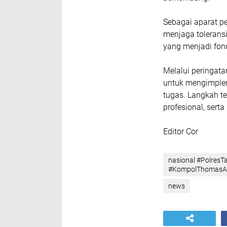
Sebagai aparat pe
menjaga tolerans
yang menjadi fon
Melalui peringat
untuk mengimplem
tugas. Langkah te
profesional, sert
Editor Cor
nasional #PolresT
#KompolThomasAfr
news