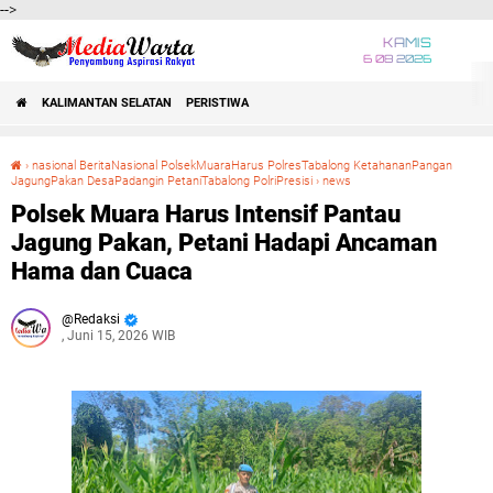
-->
KAMIS
6 08 2026
KALIMANTAN SELATAN
PERISTIWA
›
nasional BeritaNasional PolsekMuaraHarus PolresTabalong KetahananPangan
JagungPakan DesaPadangin PetaniTabalong PolriPresisi
›
news
Polsek Muara Harus Intensif Pantau Jagung Pakan, Petani Hadapi Ancaman Hama dan Cuaca
Polsek Muara Harus Intensif Pantau
Jagung Pakan, Petani Hadapi Ancaman
Hama dan Cuaca
Redaksi
, Juni 15, 2026 WIB