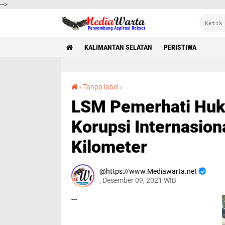
-->
KALIMANTAN SELATAN
PERISTIWA
LSM Pemerhati Hukum Sekalsel Gelar Hari Anti Korupsi Internasional Banjarmasin Siring 0 Kilometer
›
Tanpa label
›
LSM Pemerhati Huku
Korupsi Internasion
Kilometer
https://www.Mediawarta.net
, Desember 09, 2021 WIB
---