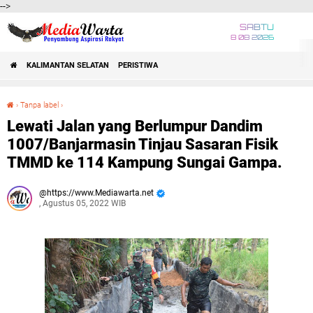
-->
SABTU
8 08 2026
KALIMANTAN SELATAN
PERISTIWA
›
Tanpa label
›
Lewati Jalan yang Berlumpur Dandim 1007/Banjarmasin Tinjau Sasaran Fisik TMMD ke 114 Kampung Sungai Gampa.
Lewati Jalan yang Berlumpur Dandim
1007/Banjarmasin Tinjau Sasaran Fisik
TMMD ke 114 Kampung Sungai Gampa.
https://www.Mediawarta.net
, Agustus 05, 2022 WIB