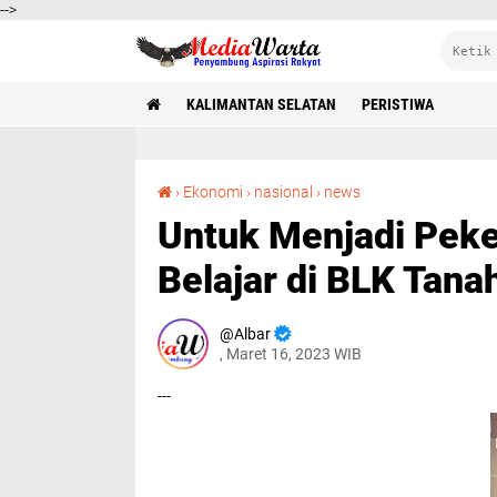
-->
KALIMANTAN SELATAN
PERISTIWA
Untuk Menjadi Pekerja Amanah Dan Berkah, Belajar di BLK Tanah Buumbu
›
Ekonomi
›
nasional
›
news
Untuk Menjadi Peke
Belajar di BLK Tan
Albar
, Maret 16, 2023 WIB
---