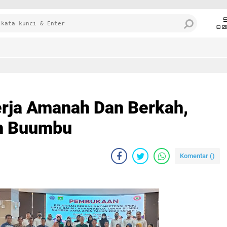
8 0
rja Amanah Dan Berkah,
ah Buumbu
Komentar (
)