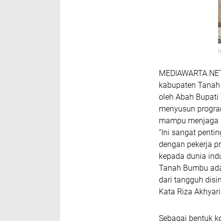
I
MEDIAWARTA.NET,
kabupaten Tanah
oleh Abah Bupat
menyusun program
mampu menjaga a
“Ini sangat penti
dengan pekerja p
kepada dunia ind
Tanah Bumbu adal
dari tangguh dis
Kata Riza Akhyar
Sebagai bentuk k