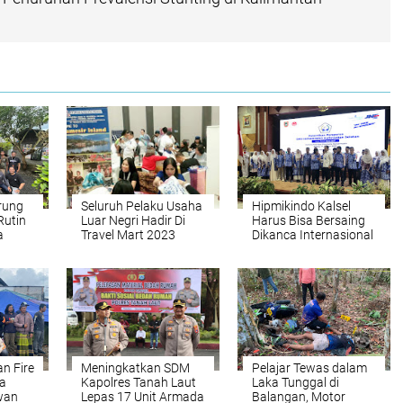
rung
Seluruh Pelaku Usaha
Hipmikindo Kalsel
Rutin
Luar Negri Hadir Di
Harus Bisa Bersaing
a
Travel Mart 2023
Dikanca Internasional
sin
n Fire
Meningkatkan SDM
Pelajar Tewas dalam
a
Kapolres Tanah Laut
Laka Tunggal di
wan
Lepas 17 Unit Armada
Balangan, Motor