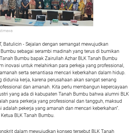
stimewa
 Batulicin - Sejalan dengan semangat mewujudkan
 Bumbu sebagai serambi madinah yang terus di bumikan
i Tanah Bumbu bapak Zairullah Azhar BLK Tanah Bumbu
 inovasi untuk melahirkan para perkeja yang professional,
manah serta senantiasa mencari keberkahan dalam hidup.
ng didunia kerja, karena perusahaan akan sangat senang
rofessional dan amanah. Kita perlu membangun kepercayaan
ustri yang ada di kabupaten Tanah Bumbu bahwa alumni BLK
ah para perkerja yang professional dan tangguh, maksud
ini adalah pekerja yang amanah dan mencari keberkahan”.
i Ketua BLK Tanah Bumbu.
ongkrit dalam mewujudkan konsep tersebut BLK Tanah