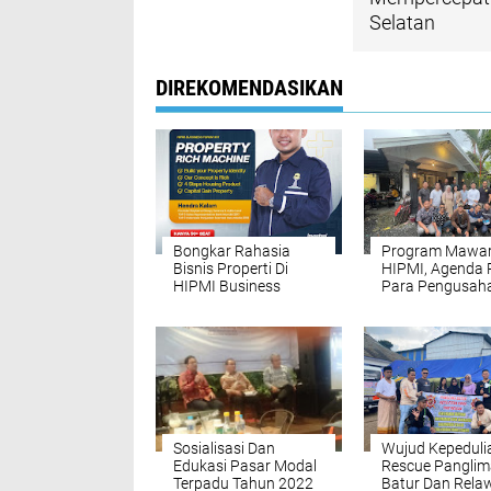
Selatan
DIREKOMENDASIKAN
Bongkar Rahasia
Program Mawa
Bisnis Properti Di
HIPMI, Agenda 
HIPMI Business
Para Pengusah
Forum
Muda Banjarma
Bersilaturahmi
Sosialisasi Dan
Wujud Kepedulia
Edukasi Pasar Modal
Rescue Panglim
Terpadu Tahun 2022
Batur Dan Rela