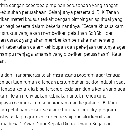
itra dengan beberapa pimpinan perusahaan yang sangat
kebutuhan perusahaan. Selanjutnya perserta di BLK Tanah
kan materi khusus terkait dengan bimbingan spiritual yang
ar bagi peserta dalam bekerja nantinya. “Secara khusus kami
struktur yang akan memberikan pelatihan SoftSkill dari
dan ustadz yang akan memberikan pemahaman tentang
ri keberkahan dalam kehidupan dan pekerjaan tentunya agar
 mampu menjaga amanah yang diberikan perusahaan”. Kata
an.
ja dan Transmigrasi telah merancang program agar tenaga
menjadi tuan rumah ditengah pertumbuhan sektor industri saat
p tenaga kerja kita bisa terserap kedalam dunia kerja yang ada
kami telah menyiapkan kebijakan untuk mendukung
 supaya meningkat melalui program dan kegiatan di BLK ini.
am pelatihan vokasi sesuai kebutuhan industry, program
try serta program enterpreunership melalui kemitraan
aha besar”. Avian Noor Kepala Dinas Tenaga Kerja dan