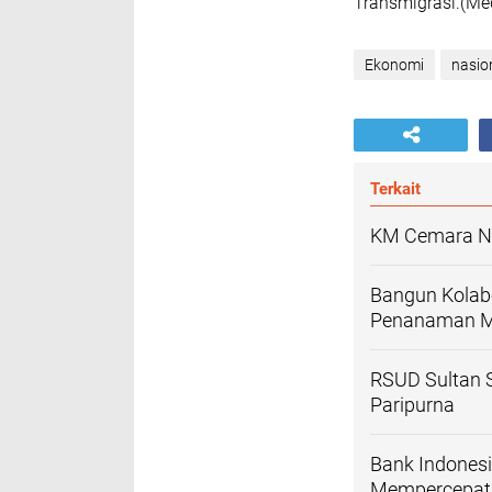
Transmigrasi.(Me
Ekonomi
nasio
Terkait
KM Cemara Nu
Bangun Kolabo
Penanaman Mo
RSUD Sultan 
Paripurna
Bank Indones
Mempercepat P