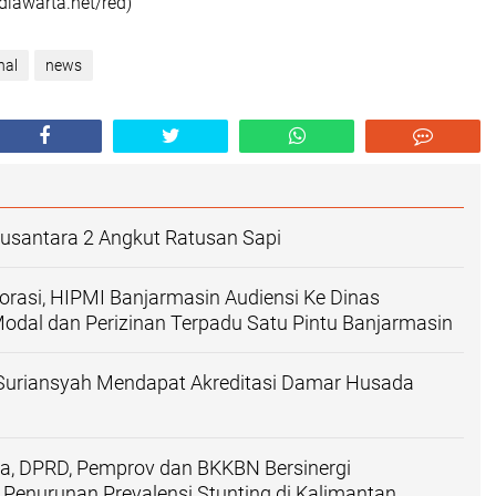
diawarta.net/red)
nal
news
santara 2 Angkut Ratusan Sapi
rasi, HIPMI Banjarmasin Audiensi Ke Dinas
dal dan Perizinan Terpadu Satu Pintu Banjarmasin
Suriansyah Mendapat Akreditasi Damar Husada
ia, DPRD, Pemprov dan BKKBN Bersinergi
enurunan Prevalensi Stunting di Kalimantan