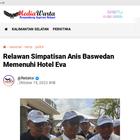
-->
SABTU
8 08 2026
KALIMANTAN SELATAN
PERISTIWA
›
nasional
›
news
›
politik
Relawan Simpatisan Anis Baswedan Memenuhi Hotel Eva
Relawan Simpatisan Anis Baswedan
Memenuhi Hotel Eva
Redaksi
, Oktober 19, 2023 WIB