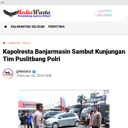
-->
JUM'AT
7 08 2026
KALIMANTAN SELATAN
PERISTIWA
›
nasional
›
news
Kapolresta Banjarmasin Sambut Kunjungan Tim Puslitbang Polri
Kapolresta Banjarmasin Sambut Kunjungan
Tim Puslitbang Polri
Redaksi
, Februari 26, 2024 WIB