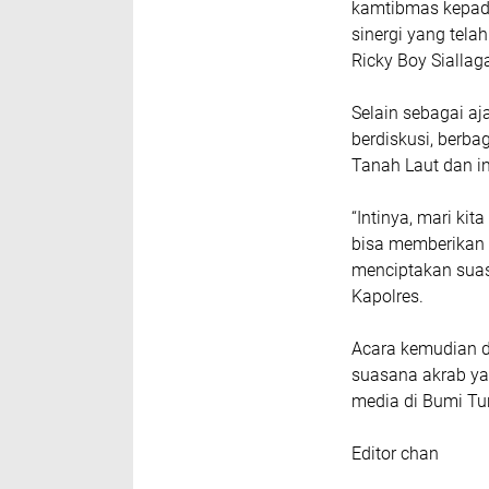
kamtibmas kepada
sinergi yang tela
Ricky Boy Siallag
Selain sebagai aj
berdiskusi, berba
Tanah Laut dan in
“Intinya, mari ki
bisa memberikan 
menciptakan suas
Kapolres.
Acara kemudian d
suasana akrab ya
media di Bumi T
Editor chan