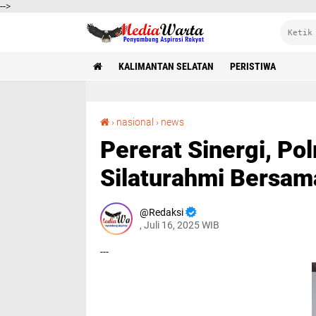
-->
KALIMANTAN SELATAN
PERISTIWA
Pererat Sinergi, Polres Tanah Laut Gelar Silaturahmi Bersama Penggiat Media
›
nasional
›
news
Pererat Sinergi, Po
Silaturahmi Bersam
Redaksi
, Juli 16, 2025 WIB
---