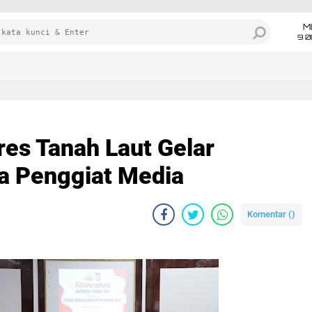
M
9 0
lres Tanah Laut Gelar
a Penggiat Media
Komentar (
)