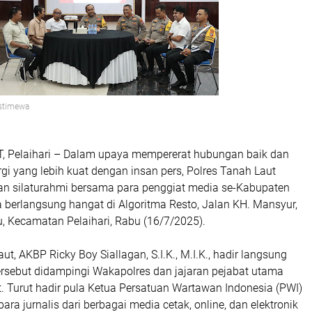
Istimewa
 Pelaihari
– Dalam upaya mempererat hubungan baik dan
i yang lebih kuat dengan insan pers, Polres Tanah Laut
an silaturahmi bersama para penggiat media se-Kabupaten
 berlangsung hangat di Algoritma Resto, Jalan KH. Mansyur,
, Kecamatan Pelaihari, Rabu (16/7/2025).
t, AKBP Ricky Boy Siallagan, S.I.K., M.I.K., hadir langsung
ersebut didampingi Wakapolres dan jajaran pejabat utama
. Turut hadir pula Ketua Persatuan Wartawan Indonesia (PWI)
ara jurnalis dari berbagai media cetak, online, dan elektronik