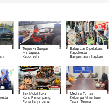
Terjun ke Sungai
Balap Liar Dipetakan,
Martapura,
Kapolresta
nah
Kapolresta
Banjarmasin Siapkan
,
Banjarmasin Pimpin
Operasi Pencegahan
Pencarian Korban
hingga Penindakan
ancam
Tenggelam
Bak Mobil Bukan
Mediasi Tuntas,
resta
Kursi Penumpang,
Keluarga Almarhum
Polisi Banjarbaru:
Tawar Terima
ta
Jangan Pertaruhkan
Santunan Rp16 Juta
 Jalan
Nyawa di Jalan