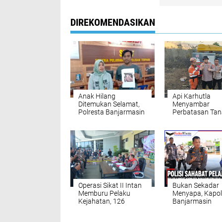
DIREKOMENDASIKAN
Anak Hilang
Api Karhutla
Ditemukan Selamat,
Menyambar
Polresta Banjarmasin
Perbatasan Ta
Bergerak Cepat
Laut-Banjarbaru
Pemukiman
Pengayuan Ter
Operasi Sikat II Intan
Bukan Sekadar
Memburu Pelaku
Menyapa, Kapol
Kejahatan, 126
Banjarmasin
Tersangka Diciduk
Temukan Cita-ci
Polda Kalsel
Bilqis di Tengah