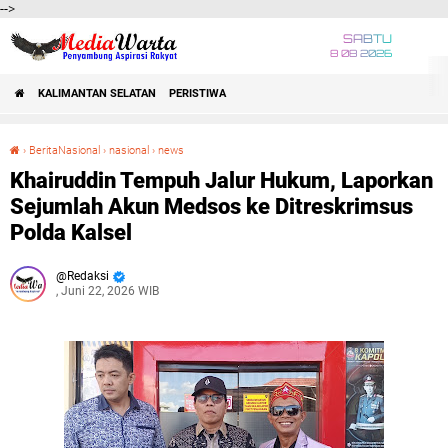
-->
SABTU
8 08 2026
KALIMANTAN SELATAN
PERISTIWA
›
BeritaNasional
›
nasional
›
news
Khairuddin Tempuh Jalur Hukum, Laporkan Sejumlah Akun Medsos ke Ditreskrimsus Polda Kalsel
Khairuddin Tempuh Jalur Hukum, Laporkan
Sejumlah Akun Medsos ke Ditreskrimsus
Polda Kalsel
Redaksi
, Juni 22, 2026 WIB