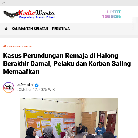
-->
JUM'AT
7 08 2026
KALIMANTAN SELATAN
PERISTIWA
›
nasional
›
news
Kasus Perundungan Remaja di Halong Berakhir Damai, Pelaku dan Korban Saling Memaafkan
Kasus Perundungan Remaja di Halong
Berakhir Damai, Pelaku dan Korban Saling
Memaafkan
Redaksi
, Oktober 12, 2025 WIB