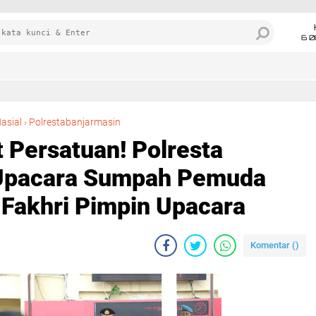
6 0
Kobarkan Semangat Persatuan! Polresta Banjarmasin Gelar Upacara Sumpah Pemuda ke-97, IPDA Raihan Fakhri Pimpin Upacara
asial
›
Polrestabanjarmasin
Persatuan! Polresta
 Upacara Sumpah Pemuda
 Fakhri Pimpin Upacara
Komentar (
)