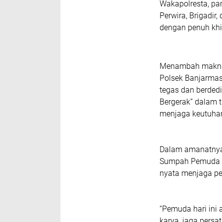
Wakapolresta, par
Perwira, Brigadi
dengan penuh kh
Menambah makna 
Polsek Banjarma
tegas dan berdedi
Bergerak”
dalam tu
menjaga keutuha
Dalam amanatny
Sumpah Pemuda ti
nyata menjaga pe
“Pemuda hari ini
karya, jaga persa