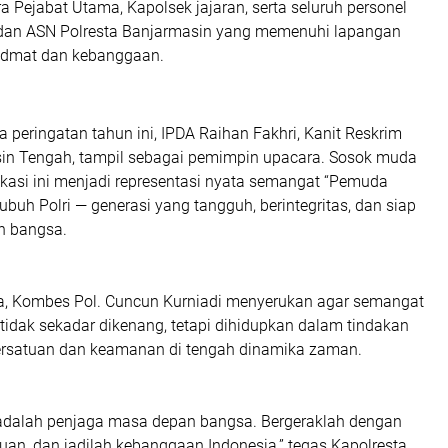
a Pejabat Utama, Kapolsek jajaran, serta seluruh personel
r, dan ASN Polresta Banjarmasin yang memenuhi lapangan
idmat dan kebanggaan.
peringatan tahun ini,
IPDA Raihan Fakhri
,
Kanit Reskrim
sin Tengah
, tampil sebagai pemimpin upacara. Sosok muda
kasi ini menjadi representasi nyata semangat
“Pemuda
buh Polri — generasi yang tangguh, berintegritas, dan siap
n bangsa.
a,
Kombes Pol. Cuncun Kurniadi
menyerukan agar semangat
dak sekadar dikenang, tetapi dihidupkan dalam tindakan
rsatuan dan keamanan di tengah dinamika zaman.
 adalah penjaga masa depan bangsa. Bergeraklah dengan
tuan, dan jadilah kebanggaan Indonesia,” tegas Kapolresta