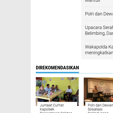
Mantuil
Polri dan Dew
Upacara Serah
Belimbing, Da
Wakapolda Kal
meningkatkan 
DIREKOMENDASIKAN
Jumaat Curhat
Polri dan Dewan
Kapolsek
Sosialiasi