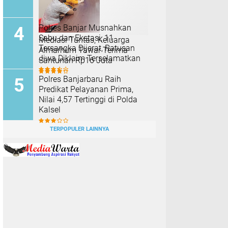
Polres Banjar Musnahkan
Sabu dan Ekstasi, 11
Mediasi Tuntas, Keluarga
Tersangka Dijerat, Ratusan
Almarhum Tawar Terima
Jiwa Diklaim Terselamatkan
Santunan Rp16 Juta
Polres Banjarbaru Raih
Predikat Pelayanan Prima,
Nilai 4,57 Tertinggi di Polda
Kalsel
TERPOPULER LAINNYA