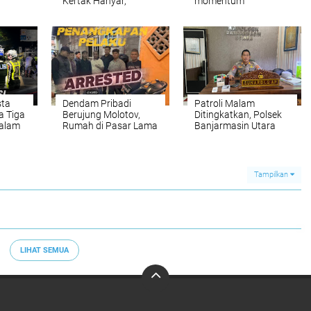
Kertak Hanyar,
momentum
ers
Kapolsek Belimbing,
meningkatkan
Dan Kapolsek
sinergitas TNI-POLRI
Martapura Timur.
sta
Dendam Pribadi
Patroli Malam
a Tiga
Berujung Molotov,
Ditingkatkan, Polsek
dalam
Rumah di Pasar Lama
Banjarmasin Utara
alap
Laut Nyaris Terbakar
Intensifkan KRYD
Selama Ramadan
Tampilkan
LIHAT SEMUA