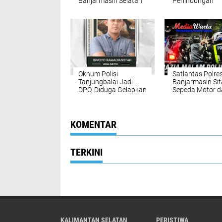
Banjarmasin Selatan
Perlindungan
Bersama Warga
Kemerdekaan P
Mantuil
Oknum Polisi
Satlantas Polre
Tanjungbalai Jadi
Banjarmasin Sit
DPO, Diduga Gelapkan
Sepeda Motor 
Uang Tersangka —
Patroli Cegah B
Polri Pastikan Proses
Liar
Hukum Transparan
KOMENTAR
TERKINI
KALIMANTAN SELATAN
PERISTIWA