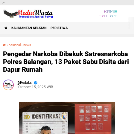
-->
KAMIS
6 08 2026
KALIMANTAN SELATAN
PERISTIWA
›
nasional
›
news
Pengedar Narkoba Dibekuk Satresnarkoba Polres Balangan, 13 Paket Sabu Disita dari Dapur Rumah
Pengedar Narkoba Dibekuk Satresnarkoba
Polres Balangan, 13 Paket Sabu Disita dari
Dapur Rumah
Redaksi
, Oktober 15, 2025 WIB