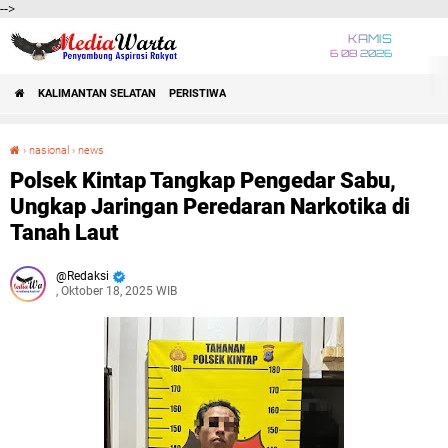
-->
KAMIS
6 08 2026
KALIMANTAN SELATAN
PERISTIWA
›
nasional
›
news
Polsek Kintap Tangkap Pengedar Sabu, Ungkap Jaringan Peredaran Narkotika di Tanah Laut
Polsek Kintap Tangkap Pengedar Sabu,
Ungkap Jaringan Peredaran Narkotika di
Tanah Laut
Redaksi
, Oktober 18, 2025 WIB