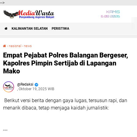
-->
KAMIS
6 08 2026
KALIMANTAN SELATAN
PERISTIWA
›
nasional
›
news
Empat Pejabat Polres Balangan Bergeser, Kapolres Pimpin Sertijab di Lapangan Mako
Empat Pejabat Polres Balangan Bergeser,
Kapolres Pimpin Sertijab di Lapangan
Mako
Redaksi
, Oktober 19, 2025 WIB
Berikut versi berita dengan gaya lugas, tersusun rapi, dan
menarik dibaca, tetap menjaga kaidah jurnalistik:
---