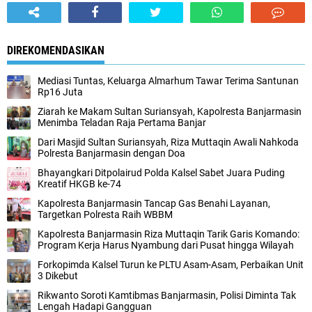
DIREKOMENDASIKAN
Mediasi Tuntas, Keluarga Almarhum Tawar Terima Santunan
Rp16 Juta
Ziarah ke Makam Sultan Suriansyah, Kapolresta Banjarmasin
Menimba Teladan Raja Pertama Banjar
Dari Masjid Sultan Suriansyah, Riza Muttaqin Awali Nahkoda
Polresta Banjarmasin dengan Doa
Bhayangkari Ditpolairud Polda Kalsel Sabet Juara Puding
Kreatif HKGB ke-74
Kapolresta Banjarmasin Tancap Gas Benahi Layanan,
Targetkan Polresta Raih WBBM
Kapolresta Banjarmasin Riza Muttaqin Tarik Garis Komando:
Program Kerja Harus Nyambung dari Pusat hingga Wilayah
Forkopimda Kalsel Turun ke PLTU Asam-Asam, Perbaikan Unit
3 Dikebut
Rikwanto Soroti Kamtibmas Banjarmasin, Polisi Diminta Tak
Lengah Hadapi Gangguan