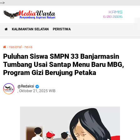
-->
KAMIS
6 08 2026
KALIMANTAN SELATAN
PERISTIWA
›
nasional
›
news
Puluhan Siswa SMPN 33 Banjarmasin Tumbang Usai Santap Menu Baru MBG, Program Gizi Berujung Petaka
Puluhan Siswa SMPN 33 Banjarmasin
Tumbang Usai Santap Menu Baru MBG,
Program Gizi Berujung Petaka
Redaksi
, Oktober 21, 2025 WIB