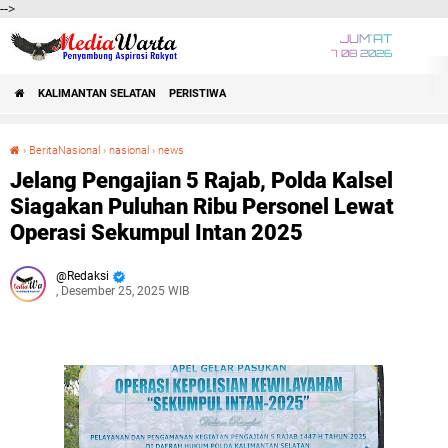
-->
JUM'AT
7 08 2026
KALIMANTAN SELATAN
PERISTIWA
›
BeritaNasional
›
nasional
›
news
Jelang Pengajian 5 Rajab, Polda Kalsel Siagakan Puluhan Ribu Personel Lewat Operasi Sekumpul Intan 2025
Jelang Pengajian 5 Rajab, Polda Kalsel
Siagakan Puluhan Ribu Personel Lewat
Operasi Sekumpul Intan 2025
Redaksi
, Desember 25, 2025 WIB