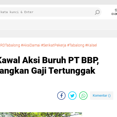
8 0
RDTabalong #AksiDamai #SerikatPekerja #Tabalong #Kalsel
Kawal Aksi Buruh PT BBP,
angkan Gaji Tertunggak
Komentar (
)