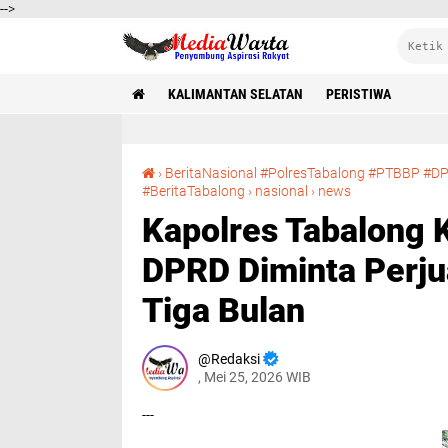
-->
KALIMANTAN SELATAN
PERISTIWA
›
BeritaNasional #PolresTabalong #PTBBP #DP
Kapolres Tabalong Kawal Aksi Buruh PT BBP, DPRD Diminta Perjuangkan Gaji Tertunggak Tiga Bulan
#BeritaTabalong
›
nasional
›
news
Kapolres Tabalong 
DPRD Diminta Perju
Tiga Bulan
Redaksi
, Mei 25, 2026 WIB
---