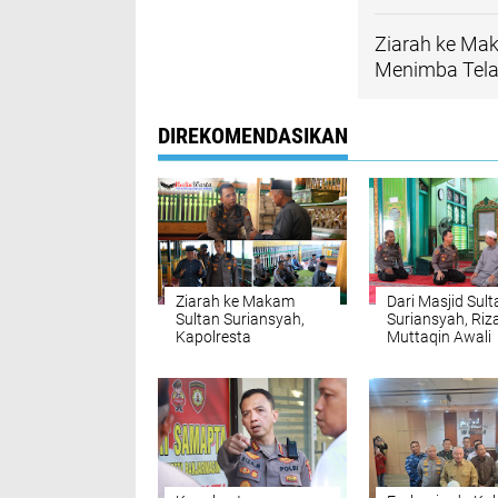
Ziarah ke Mak
Menimba Tela
DIREKOMENDASIKAN
Ziarah ke Makam
Dari Masjid Sult
Sultan Suriansyah,
Suriansyah, Riz
Kapolresta
Muttaqin Awali
Banjarmasin
Nahkoda Polres
Menimba Teladan
Banjarmasin d
Raja Pertama Banjar
Doa