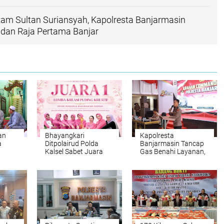
am Sultan Suriansyah, Kapolresta Banjarmasin
dan Raja Pertama Banjar
an
Bhayangkari
Kapolresta
a
Ditpolairud Polda
Banjarmasin Tancap
Kalsel Sabet Juara
Gas Benahi Layanan,
ta
Puding Kreatif HKGB
Targetkan Polresta
engan
ke-74
Raih WBBM