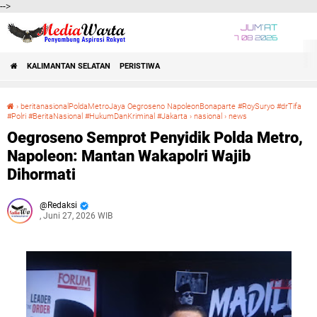
-->
JUM'AT
7 08 2026
KALIMANTAN SELATAN
PERISTIWA
›
beritanasionalPoldaMetroJaya Oegroseno NapoleonBonaparte #RoySuryo #drTifa
#Polri #BeritaNasional #HukumDanKriminal #Jakarta
›
nasional
›
news
Oegroseno Semprot Penyidik Polda Metro, Napoleon: Mantan Wakapolri Wajib Dihormati
Oegroseno Semprot Penyidik Polda Metro,
Napoleon: Mantan Wakapolri Wajib
Dihormati
Redaksi
, Juni 27, 2026 WIB