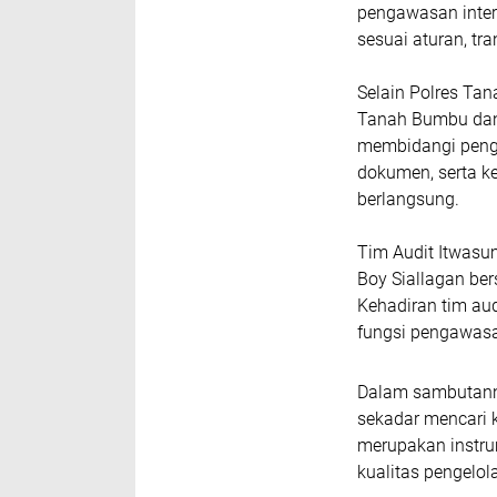
pengawasan inter
sesuai aturan, tr
Selain Polres Tan
Tanah Bumbu dan 
membidangi peng
dokumen, serta k
berlangsung.
Tim Audit Itwasu
Boy Siallagan be
Kehadiran tim au
fungsi pengawasa
Dalam sambutann
sekadar mencari 
merupakan instru
kualitas pengelol