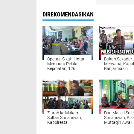
DIREKOMENDASIKAN
Operasi Sikat II Intan
Bukan Sekadar
Memburu Pelaku
Menyapa, Kapol
Kejahatan, 126
Banjarmasin
Tersangka Diciduk
Temukan Cita-ci
Polda Kalsel
Bilqis di Tengah
Ziarah ke Makam
Dari Masjid Sult
Sultan Suriansyah,
Suriansyah, Riz
Kapolresta
Muttaqin Awali
Banjarmasin
Nahkoda Polres
Menimba Teladan
Banjarmasin d