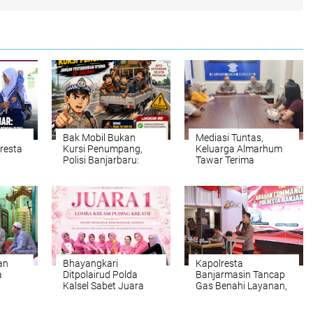
Bak Mobil Bukan
Mediasi Tuntas,
resta
Kursi Penumpang,
Keluarga Almarhum
Polisi Banjarbaru:
Tawar Terima
ta
Jangan Pertaruhkan
Santunan Rp16 Juta
 Jalan
Nyawa di Jalan
an
Bhayangkari
Kapolresta
a
Ditpolairud Polda
Banjarmasin Tancap
Kalsel Sabet Juara
Gas Benahi Layanan,
ta
Puding Kreatif HKGB
Targetkan Polresta
engan
ke-74
Raih WBBM