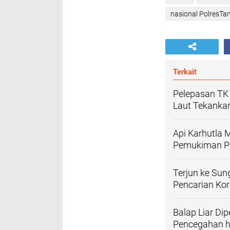
nasional PolresTa
Terkait
Pelepasan TK 
Laut Tekankan
Api Karhutla
Pemukiman P
Terjun ke Sun
Pencarian Ko
Balap Liar Di
Pencegahan h