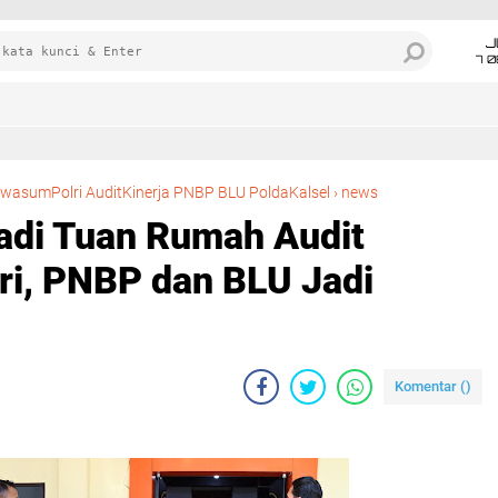
J
7 
Polres Tanah Laut Jadi Tuan Rumah Audit Kinerja Itwasum Polri, PNBP dan BLU Jadi Fokus Pemeriksaan
twasumPolri AuditKinerja PNBP BLU PoldaKalsel
›
news
Jadi Tuan Rumah Audit
ri, PNBP dan BLU Jadi
Komentar (
)