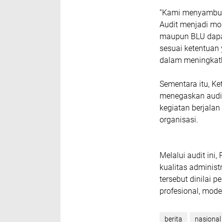
“Kami menyambut b
Audit menjadi m
maupun BLU dapat 
sesuai ketentuan 
dalam meningkatk
Sementara itu, Ke
menegaskan audit
kegiatan berjalan
organisasi.
Melalui audit ini
kualitas administ
tersebut dinilai 
profesional, mode
berita
nasional