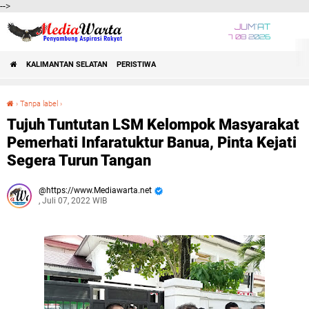
-->
JUM'AT
7 08 2026
KALIMANTAN SELATAN
PERISTIWA
›
Tanpa label
›
Tujuh Tuntutan LSM Kelompok Masyarakat Pemerhati Infaratuktur Banua, Pinta Kejati Segera Turun Tangan
Tujuh Tuntutan LSM Kelompok Masyarakat
Pemerhati Infaratuktur Banua, Pinta Kejati
Segera Turun Tangan
https://www.Mediawarta.net
, Juli 07, 2022 WIB