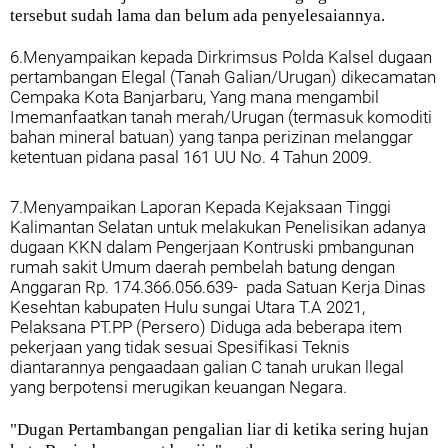
tersebut sudah lama dan belum ada penyelesaiannya.
6.Menyampaikan kepada Dirkrimsus Polda Kalsel dugaan
pertambangan Elegal (Tanah Galian/Urugan) dikecamatan
Cempaka Kota Banjarbaru, Yang mana mengambil
Imemanfaatkan tanah merah/Urugan (termasuk komoditi
bahan mineral batuan) yang tanpa perizinan melanggar
ketentuan pidana pasal 161 UU No. 4 Tahun 2009.
7.Menyampaikan Laporan Kepada Kejaksaan Tinggi
Kalimantan Selatan untuk melakukan Penelisikan adanya
dugaan KKN dalam Pengerjaan Kontruski pmbangunan
rumah sakit Umum daerah pembelah batung dengan
Anggaran Rp. 174.366.056.639- pada Satuan Kerja Dinas
Kesehtan kabupaten Hulu sungai Utara T.A 2021,
Pelaksana PT.PP (Persero) Diduga ada beberapa item
pekerjaan yang tidak sesuai Spesifikasi Teknis
diantarannya pengaadaan galian C tanah urukan llegal
yang berpotensi merugikan keuangan Negara.
"Dugan Pertambangan pengalian liar di ketika sering hujan