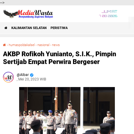
-->
JUM'AT
7 08 2026
KALIMANTAN SELATAN
PERISTIWA
›
humaspoldakalsel
›
nasional
›
news
AKBP Rofikoh Yunianto, S.I.K., Pimpin Sertijab Empat Perwira Bergeser
AKBP Rofikoh Yunianto, S.I.K., Pimpin
Sertijab Empat Perwira Bergeser
Albar
, Mei 20, 2023 WIB