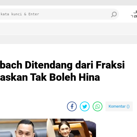
J
7 
bach Ditendang dari Fraksi
askan Tak Boleh Hina
Komentar (
)