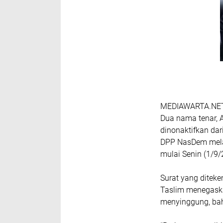
MEDIAWARTA.NET, 
Dua nama tenar, A
dinonaktifkan da
DPP NasDem melalu
mulai Senin (1/9/
Surat yang ditek
Taslim menegaska
menyinggung, bah