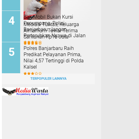
Bak Mobil Bukan Kursi
Penumpang, Polisi
Mediasi Tuntas, Keluarga
Banjarbaru: Jangan
Almarhum Tawar Terima
Pertaruhkan Nyawa di Jalan
Santunan Rp16 Juta
Polres Banjarbaru Raih
Predikat Pelayanan Prima,
Nilai 4,57 Tertinggi di Polda
Kalsel
TERPOPULER LAINNYA