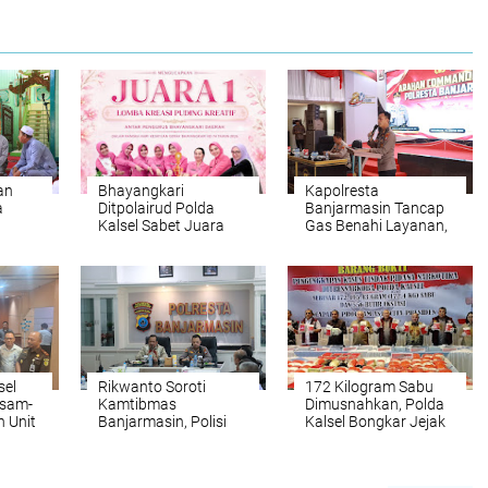
an
Bhayangkari
Kapolresta
a
Ditpolairud Polda
Banjarmasin Tancap
Kalsel Sabet Juara
Gas Benahi Layanan,
ta
Puding Kreatif HKGB
Targetkan Polresta
engan
ke-74
Raih WBBM
sel
Rikwanto Soroti
172 Kilogram Sabu
Asam-
Kamtibmas
Dimusnahkan, Polda
 Unit
Banjarmasin, Polisi
Kalsel Bongkar Jejak
Diminta Tak Lengah
Jaringan
Hadapi Gangguan
internasional