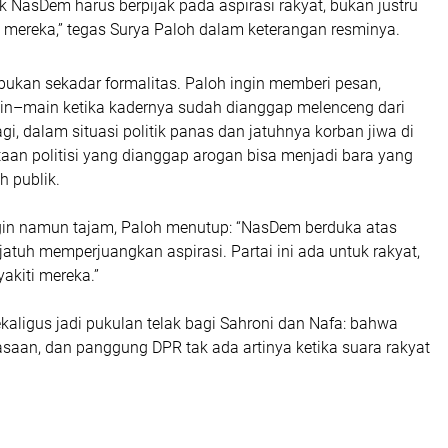
ik NasDem harus berpijak pada aspirasi rakyat, bukan justru
 mereka,” tegas Surya Paloh dalam keterangan resminya.
 bukan sekadar formalitas. Paloh ingin memberi pesan,
n–main ketika kadernya sudah dianggap melenceng dari
agi, dalam situasi politik panas dan jatuhnya korban jiwa di
aan politisi yang dianggap arogan bisa menjadi bara yang
 publik.
in namun tajam, Paloh menutup:
“NasDem berduka atas
jatuh memperjuangkan aspirasi. Partai ini ada untuk rakyat,
akiti mereka.”
sekaligus jadi pukulan telak bagi Sahroni dan Nafa: bahwa
asaan, dan panggung DPR tak ada artinya ketika suara rakyat