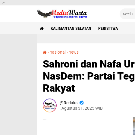
-->
KALIMANTAN SELATAN
PERISTIWA
Sahroni dan Nafa Urbach Ditendang dari Fraksi NasDem: Partai Tegaskan Tak Boleh Hina Rakyat
›
nasional
›
news
Sahroni dan Nafa Ur
NasDem: Partai Teg
Rakyat
Redaksi
, Agustus 31, 2025 WIB
---