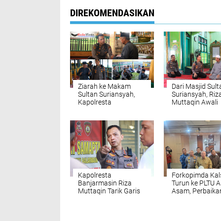
DIREKOMENDASIKAN
Ziarah ke Makam
Dari Masjid Sult
Sultan Suriansyah,
Suriansyah, Riz
Kapolresta
Muttaqin Awali
Banjarmasin
Nahkoda Polres
Menimba Teladan
Banjarmasin d
Raja Pertama Banjar
Doa
Kapolresta
Forkopimda Kal
Banjarmasin Riza
Turun ke PLTU 
Muttaqin Tarik Garis
Asam, Perbaikan
Komando: Program
3 Dikebut
Kerja Harus
Nyambung dari Pusat