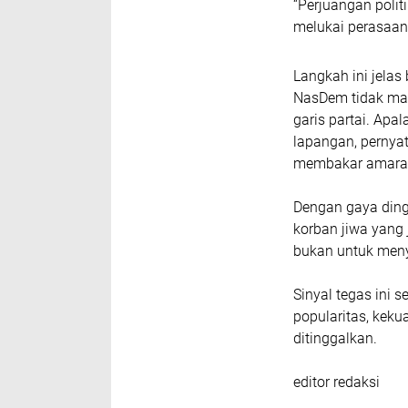
“Perjuangan polit
melukai perasaan
Langkah ini jelas
NasDem tidak mai
garis partai. Apal
lapangan, pernyat
membakar amarah
Dengan gaya ding
korban jiwa yang 
bukan untuk meny
Sinyal tegas ini 
popularitas, keku
ditinggalkan.
editor redaksi