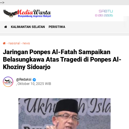
-->
SABTU
8 08 2026
KALIMANTAN SELATAN
PERISTIWA
›
nasional
›
news
Jaringan Ponpes Al-Fatah Sampaikan Belasungkawa Atas Tragedi di Ponpes Al-Khoziny Sidoarjo
Jaringan Ponpes Al-Fatah Sampaikan
Belasungkawa Atas Tragedi di Ponpes Al-
Khoziny Sidoarjo
Redaksi
, Oktober 10, 2025 WIB