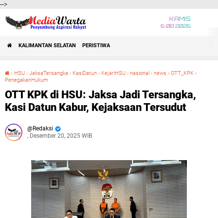
-->
KAMIS
6 08 2026
KALIMANTAN SELATAN
PERISTIWA
›
HSU
›
JaksaTersangka
›
KasiDatun
›
KejariHSU
›
nasional
›
news
›
OTT_KPK
›
PenegakanHukum
OTT KPK di HSU: Jaksa Jadi Tersangka, Kasi Datun Kabur, Kejaksaan Tersudut
OTT KPK di HSU: Jaksa Jadi Tersangka,
Kasi Datun Kabur, Kejaksaan Tersudut
Redaksi
, Desember 20, 2025 WIB