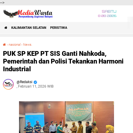
-->
SABTU
8 08 2026
KALIMANTAN SELATAN
PERISTIWA
›
nasional
›
News.
PUK SP KEP PT SIS Ganti Nahkoda, Pemerintah dan Polisi Tekankan Harmoni Industrial
PUK SP KEP PT SIS Ganti Nahkoda,
Pemerintah dan Polisi Tekankan Harmoni
Industrial
Redaksi
, Februari 11, 2026 WIB