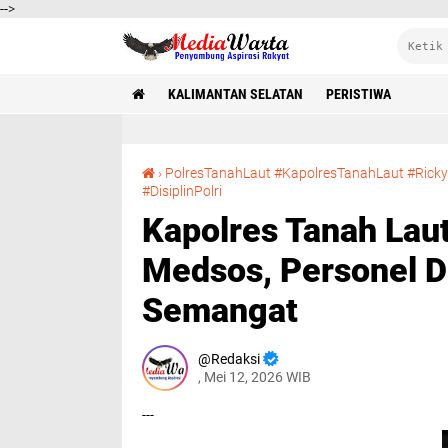
-->
KALIMANTAN SELATAN
PERISTIWA
›
PolresTanahLaut #KapolresTanahLaut #RickyB
Kapolres Tanah Laut Ingatkan Disiplin dan Etika Medsos, Personel Diminta Kerja dengan Semangat
#DisiplinPolri
Kapolres Tanah Laut
Medsos, Personel D
Semangat
Redaksi
, Mei 12, 2026 WIB
---