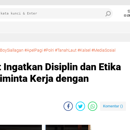
8 0
oySiallagan #ApelPagi #Polri #TanahLaut #Kalsel #MediaSosial
 Ingatkan Disiplin dan Etika
iminta Kerja dengan
Komentar (
)