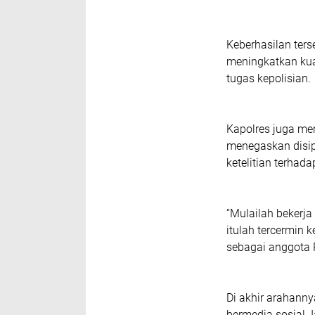
Keberhasilan ters
meningkatkan kua
tugas kepolisian.
Kapolres juga mem
menegaskan disipl
ketelitian terhad
“Mulailah bekerja
itulah tercermin 
sebagai anggota P
Di akhir arahanny
bermedia sosial.