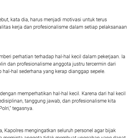
ebut, kata dia, harus menjadi motivasi untuk terus
litas kerja dan profesionalisme dalam setiap pelaksanaan
beri perhatian terhadap hal-hal kecil dalam pekerjaan. Ia
in dan profesionalisme anggota justru tercermin dari
ap hal-hal sederhana yang kerap dianggap sepele.
 dengan memperhatikan hal-hal kecil. Karena dari hal kecil
kedisiplinan, tanggung jawab, dan profesionalisme kita
olri,” tegasnya.
a, Kapolres mengingatkan seluruh personel agar bijak
 Ia meminta anggota tidak membuat unggahan yang dapat