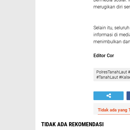
merugikan diri sen
Selain itu, seluru
informasi di medi
menimbulkan dam
Editor Cor
PolresTanahLaut #
#TanahLaut #Kalsel
Tidak ada yang T
TIDAK ADA REKOMENDASI