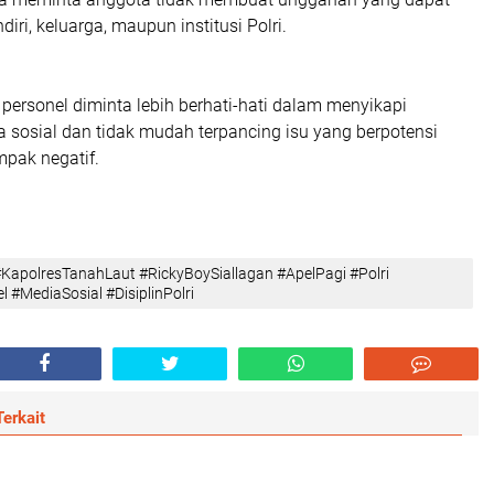
diri, keluarga, maupun institusi Polri.
h personel diminta lebih berhati-hati dalam menyikapi
a sosial dan tidak mudah terpancing isu yang berpotensi
pak negatif.
KapolresTanahLaut #RickyBoySiallagan #ApelPagi #Polri
 #MediaSosial #DisiplinPolri
erkait