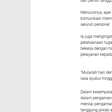
dan penuh tangg
Menurutnya, apel
komunikasi inter
seluruh personel.
Ia juga mengingat
pelaksanaan tuga
bekerja dengan h
pelayanan kepad
“Mulailah hari de
rasa syukur hingg
Dalam kesempatan 
dalam pengamanan
menilai pengaman
tanggung jawab a