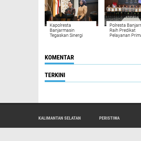
Kapolresta
Polresta Banja
Banjarmasin
Raih Predikat
Tegaskan Sinergi
Pelayanan Prim
Forkopimda: “Kayuh
Kapolri Apresias
Baimbai Jaga Banua
Kinerja Polisi
KOMENTAR
TERKINI
KALIMANTAN SELATAN
PERISTIWA