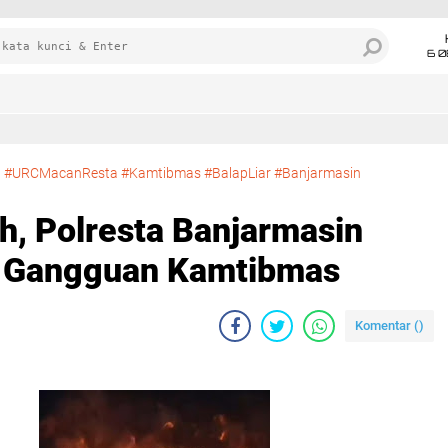
6 0
uh #URCMacanResta #Kamtibmas #BalapLiar #Banjarmasin
h, Polresta Banjarmasin
n Gangguan Kamtibmas
Komentar (
)