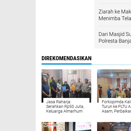
Ziarah ke Mak
Menimba Tela
Dari Masjid S
Polresta Ban
DIREKOMENDASIKAN
Jasa Raharja
Forkopimda Kal
Serahkan Rp50 Juta,
Turun ke PLTU 
Keluarga Almarhum
Asam, Perbaikan
Tawar Tri Setiawan
3 Dikebut
Terima Total
Santunan Rp62 Juta