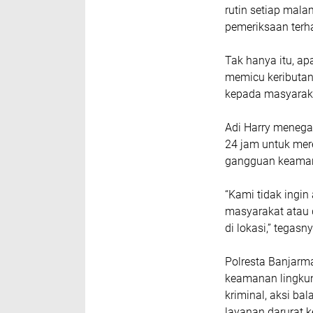
rutin setiap mala
pemeriksaan ter
Tak hanya itu, a
memicu keributa
kepada masyarak
Adi Harry menega
24 jam untuk mer
gangguan keaman
“Kami tidak ingin
masyarakat atau 
di lokasi,” tegasny
Polresta Banjarm
keamanan lingkun
kriminal, aksi ba
layanan darurat k