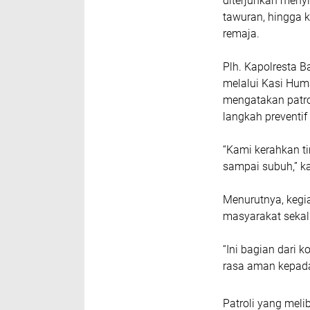
diterjunkan menyis
tawuran, hingga 
remaja.
Plh. Kapolresta Ba
melalui Kasi Huma
mengatakan patro
langkah preventif
“Kami kerahkan t
sampai subuh,” ka
Menurutnya, kegia
masyarakat sekal
“Ini bagian dari 
rasa aman kepada
Patroli yang meli