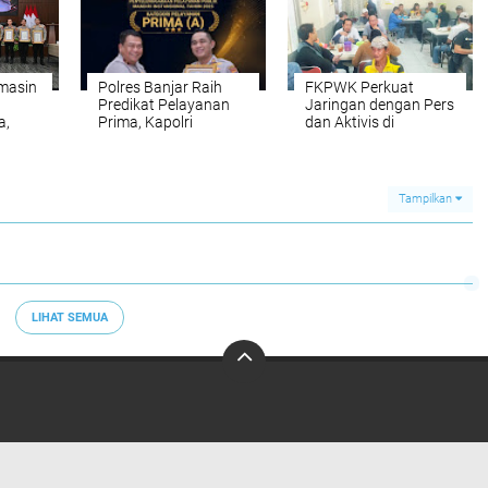
rmasin
Polres Banjar Raih
FKPWK Perkuat
Predikat Pelayanan
Jaringan dengan Pers
a,
Prima, Kapolri
dan Aktivis di
i
Apresiasi Kinerja
Banjarmasin
Layanan Publik
Tampilkan
LIHAT SEMUA
Redaksi
Pedoman Media Siber
Tentang Kami
Info Iklan