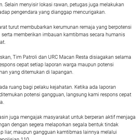
m. Selain menyisir lokasi rawan, petugas juga melakukan
hadap pengendara yang dianggap mencurigakan.
parat turut membubarkan kerumunan remaja yang berpotensi
n serta memberikan imbauan kamtibmas secara humanis
at.
skan, Tim Patroli dan URC Macan Resta disiagakan selama
espons cepat setiap laporan warga maupun potensi
an yang ditemukan di lapangan.
 ada ruang bagi pelaku kejahatan. Ketika ada laporan
ditemukan potensi gangguan, langsung kami respons cepat
a.
asin juga mengajak masyarakat untuk berperan aktif menjaga
gan dengan segera melaporkan segala bentuk tindak
lap liar, maupun gangguan kamtibmas lainnya melalui
epolisian 110.