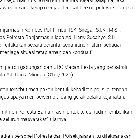
ir sejumlah titik rawan kriminalitas, lokasi balap liar, aksi
kawasan yang kerap menjadi tempat berkumpulnya kelompok
njarmasin Kombes Pol Timbul R.K. Siregar, S.I.K., M.Si.,
s Polresta Banjarmasin Ipda Adi Harry Sucahyo, S.H.,
li dilakukan secara berantai sepanjang malam sebagai
 menjaga situasi tetap aman dan kondusif.
im patroli gabungan dan URC Macan Resta yang berpatroli
ta Adi Harry, Minggu (31/5/2026).
tan tersebut merupakan bentuk kehadiran polisi di tengah
igus upaya mempersempit ruang gerak pelaku kejahatan.
komitmen Polresta Banjarmasin untuk terus hadir memberikan
 seluruh masyarakat,” ujarnya.
batkan personel Polresta dan Polsek jajaran itu dilaksanakan