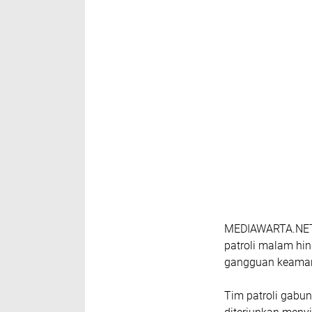
MEDIAWARTA.NET 
patroli malam hi
gangguan keamana
Tim patroli gabu