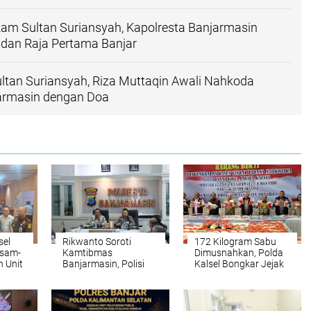
am Sultan Suriansyah, Kapolresta Banjarmasin
dan Raja Pertama Banjar
ultan Suriansyah, Riza Muttaqin Awali Nahkoda
jarmasin dengan Doa
sel
Rikwanto Soroti
172 Kilogram Sabu
Asam-
Kamtibmas
Dimusnahkan, Polda
 Unit
Banjarmasin, Polisi
Kalsel Bongkar Jejak
Diminta Tak Lengah
Jaringan
Hadapi Gangguan
internasional