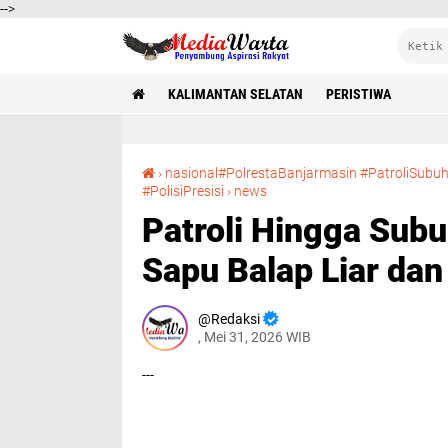
-->
KALIMANTAN SELATAN
PERISTIWA
›
nasional#PolrestaBanjarmasin #PatroliSub
Patroli Hingga Subuh, Polresta Banjarmasin Sapu Balap Liar dan Gangguan Kamtibmas
#PolisiPresisi
›
news
Patroli Hingga Subu
Sapu Balap Liar da
Redaksi
, Mei 31, 2026 WIB
---